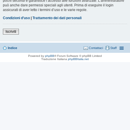
pochi secondi e garantisce l’accesso alle funzioni avanzate. L’amministratore
può anche dare permessi speciali agli utenti. Prima di eseguire il login
assicurati di aver letto i termini d’uso e le varie regole.
Condizioni d’uso
|
Trattamento dei dati personali
Iscriviti
Indice
Contattaci
Staff
Powered by
phpBB
® Forum Software © phpBB Limited
Traduzione Italiana
phpBBItalia.net