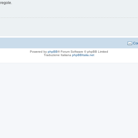
 regole.
Con
Powered by
phpBB
® Forum Software © phpBB Limited
Traduzione Italiana
phpBBItalia.net