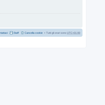
tattaci
Staff
Cancella cookie
Tutti gli orari sono
UTC+01:00