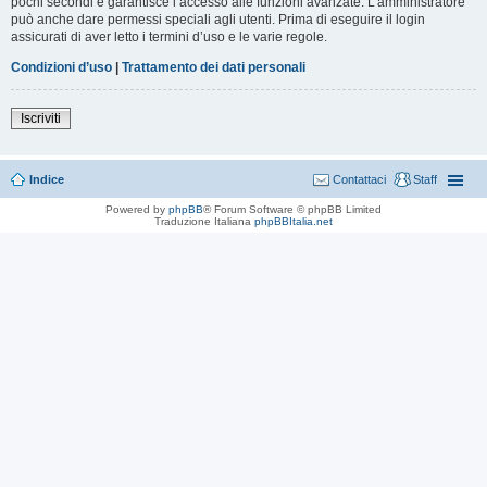
pochi secondi e garantisce l’accesso alle funzioni avanzate. L’amministratore
può anche dare permessi speciali agli utenti. Prima di eseguire il login
assicurati di aver letto i termini d’uso e le varie regole.
Condizioni d’uso
|
Trattamento dei dati personali
Iscriviti
Indice
Contattaci
Staff
Powered by
phpBB
® Forum Software © phpBB Limited
Traduzione Italiana
phpBBItalia.net