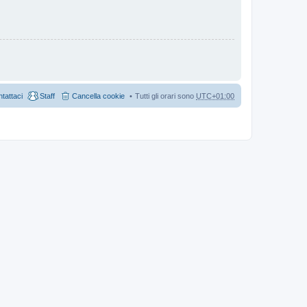
tattaci
Staff
Cancella cookie
Tutti gli orari sono
UTC+01:00