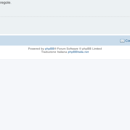
 regole.
Con
Powered by
phpBB
® Forum Software © phpBB Limited
Traduzione Italiana
phpBBItalia.net