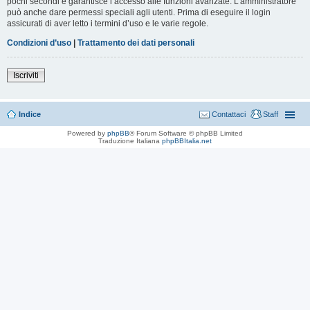
pochi secondi e garantisce l’accesso alle funzioni avanzate. L’amministratore
può anche dare permessi speciali agli utenti. Prima di eseguire il login
assicurati di aver letto i termini d’uso e le varie regole.
Condizioni d’uso
|
Trattamento dei dati personali
Iscriviti
Indice
Contattaci
Staff
Powered by
phpBB
® Forum Software © phpBB Limited
Traduzione Italiana
phpBBItalia.net