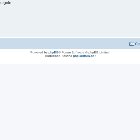
 regole.
Con
Powered by
phpBB
® Forum Software © phpBB Limited
Traduzione Italiana
phpBBItalia.net