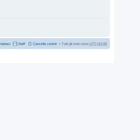
tattaci
Staff
Cancella cookie
Tutti gli orari sono
UTC+01:00