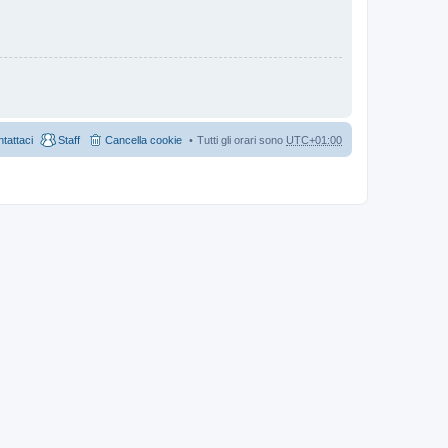
tattaci
Staff
Cancella cookie
Tutti gli orari sono
UTC+01:00