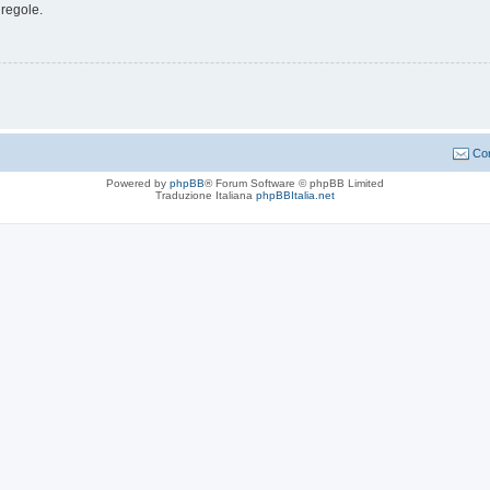
 regole.
Con
Powered by
phpBB
® Forum Software © phpBB Limited
Traduzione Italiana
phpBBItalia.net