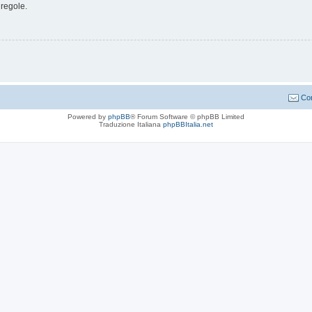
 regole.
Con
Powered by
phpBB
® Forum Software © phpBB Limited
Traduzione Italiana
phpBBItalia.net