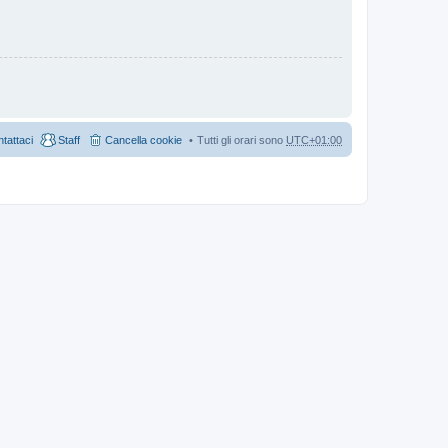
tattaci
Staff
Cancella cookie
Tutti gli orari sono
UTC+01:00