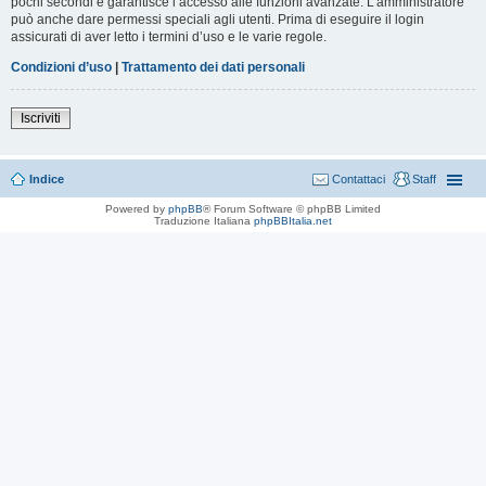
pochi secondi e garantisce l’accesso alle funzioni avanzate. L’amministratore
può anche dare permessi speciali agli utenti. Prima di eseguire il login
assicurati di aver letto i termini d’uso e le varie regole.
Condizioni d’uso
|
Trattamento dei dati personali
Iscriviti
Indice
Contattaci
Staff
Powered by
phpBB
® Forum Software © phpBB Limited
Traduzione Italiana
phpBBItalia.net