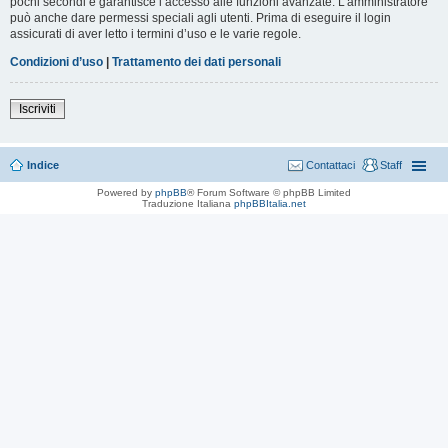
pochi secondi e garantisce l’accesso alle funzioni avanzate. L’amministratore
può anche dare permessi speciali agli utenti. Prima di eseguire il login
assicurati di aver letto i termini d’uso e le varie regole.
Condizioni d’uso
|
Trattamento dei dati personali
Iscriviti
Indice
Contattaci
Staff
Powered by
phpBB
® Forum Software © phpBB Limited
Traduzione Italiana
phpBBItalia.net