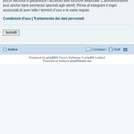
pochi secondi e garantisce l’accesso alle funzioni avanzate. L’amministratore
può anche dare permessi speciali agli utenti. Prima di eseguire il login
assicurati di aver letto i termini d’uso e le varie regole.
Condizioni d’uso
|
Trattamento dei dati personali
Iscriviti
Indice
Contattaci
Staff
Powered by
phpBB
® Forum Software © phpBB Limited
Traduzione Italiana
phpBBItalia.net