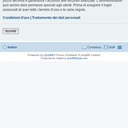
pochi secondi e garantisce l’accesso alle funzioni avanzate. L’amministratore
può anche dare permessi speciali agli utenti. Prima di eseguire il login
assicurati di aver letto i termini d’uso e le varie regole.
Condizioni d’uso
|
Trattamento dei dati personali
Iscriviti
Indice
Contattaci
Staff
Powered by
phpBB
® Forum Software © phpBB Limited
Traduzione Italiana
phpBBItalia.net