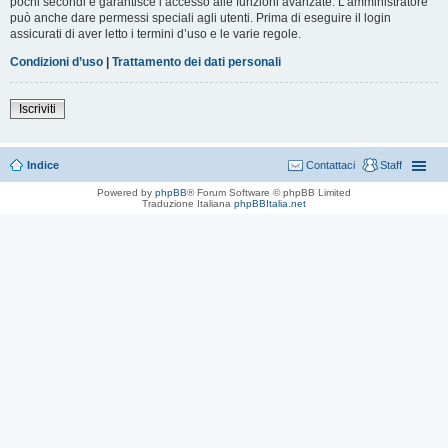
pochi secondi e garantisce l’accesso alle funzioni avanzate. L’amministratore
può anche dare permessi speciali agli utenti. Prima di eseguire il login
assicurati di aver letto i termini d’uso e le varie regole.
Condizioni d’uso
|
Trattamento dei dati personali
Iscriviti
Indice
Contattaci
Staff
Powered by
phpBB
® Forum Software © phpBB Limited
Traduzione Italiana
phpBBItalia.net