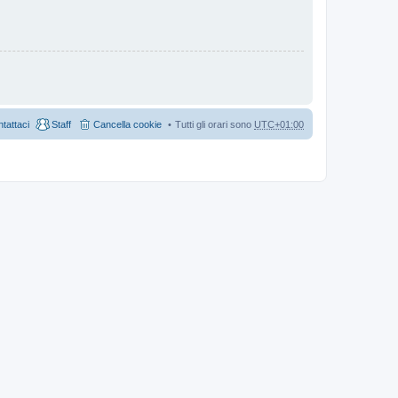
tattaci
Staff
Cancella cookie
Tutti gli orari sono
UTC+01:00