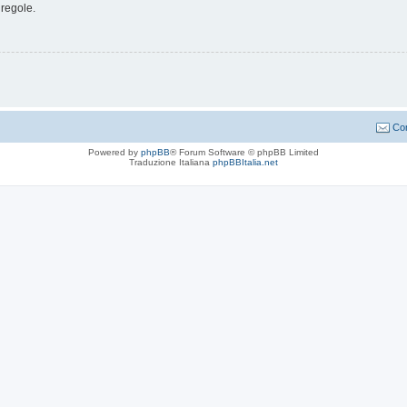
 regole.
Con
Powered by
phpBB
® Forum Software © phpBB Limited
Traduzione Italiana
phpBBItalia.net