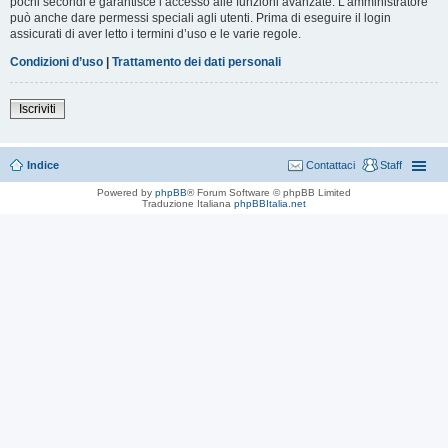
pochi secondi e garantisce l’accesso alle funzioni avanzate. L’amministratore
può anche dare permessi speciali agli utenti. Prima di eseguire il login
assicurati di aver letto i termini d’uso e le varie regole.
Condizioni d’uso
|
Trattamento dei dati personali
Iscriviti
Indice
Contattaci
Staff
Powered by
phpBB
® Forum Software © phpBB Limited
Traduzione Italiana
phpBBItalia.net