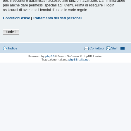
pochi secondi e garantisce l’accesso alle funzioni avanzate. L’amministratore
può anche dare permessi speciali agli utenti. Prima di eseguire il login
assicurati di aver letto i termini d’uso e le varie regole.
Condizioni d’uso
|
Trattamento dei dati personali
Iscriviti
Indice
Contattaci
Staff
Powered by
phpBB
® Forum Software © phpBB Limited
Traduzione Italiana
phpBBItalia.net