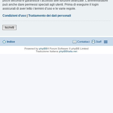
pochi secondi e garantisce l’accesso alle funzioni avanzate. L’amministratore
può anche dare permessi speciali agli utenti. Prima di eseguire il login
assicurati di aver letto i termini d’uso e le varie regole.
Condizioni d’uso
|
Trattamento dei dati personali
Iscriviti
Indice
Contattaci
Staff
Powered by
phpBB
® Forum Software © phpBB Limited
Traduzione Italiana
phpBBItalia.net