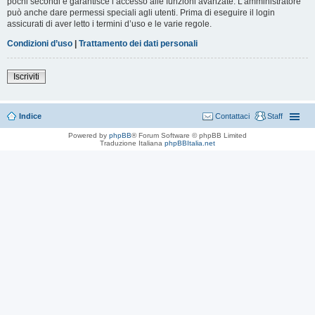
pochi secondi e garantisce l’accesso alle funzioni avanzate. L’amministratore
può anche dare permessi speciali agli utenti. Prima di eseguire il login
assicurati di aver letto i termini d’uso e le varie regole.
Condizioni d’uso
|
Trattamento dei dati personali
Iscriviti
Indice
Contattaci
Staff
Powered by
phpBB
® Forum Software © phpBB Limited
Traduzione Italiana
phpBBItalia.net