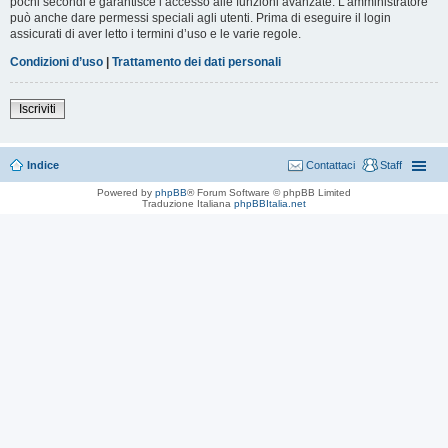
pochi secondi e garantisce l’accesso alle funzioni avanzate. L’amministratore
può anche dare permessi speciali agli utenti. Prima di eseguire il login
assicurati di aver letto i termini d’uso e le varie regole.
Condizioni d’uso
|
Trattamento dei dati personali
Iscriviti
Indice
Contattaci
Staff
Powered by
phpBB
® Forum Software © phpBB Limited
Traduzione Italiana
phpBBItalia.net