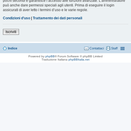
pochi secondi e garantisce l’accesso alle funzioni avanzate. L’amministratore
può anche dare permessi speciali agli utenti. Prima di eseguire il login
assicurati di aver letto i termini d’uso e le varie regole.
Condizioni d’uso
|
Trattamento dei dati personali
Iscriviti
Indice
Contattaci
Staff
Powered by
phpBB
® Forum Software © phpBB Limited
Traduzione Italiana
phpBBItalia.net