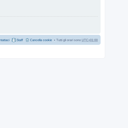
tattaci
Staff
Cancella cookie
Tutti gli orari sono
UTC+01:00