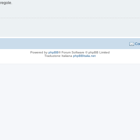
 regole.
Con
Powered by
phpBB
® Forum Software © phpBB Limited
Traduzione Italiana
phpBBItalia.net