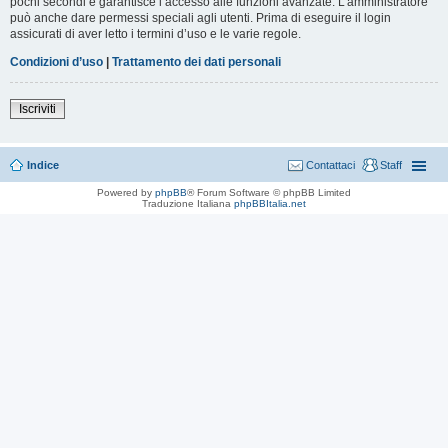
pochi secondi e garantisce l’accesso alle funzioni avanzate. L’amministratore
può anche dare permessi speciali agli utenti. Prima di eseguire il login
assicurati di aver letto i termini d’uso e le varie regole.
Condizioni d’uso
|
Trattamento dei dati personali
Iscriviti
Indice
Contattaci
Staff
Powered by
phpBB
® Forum Software © phpBB Limited
Traduzione Italiana
phpBBItalia.net