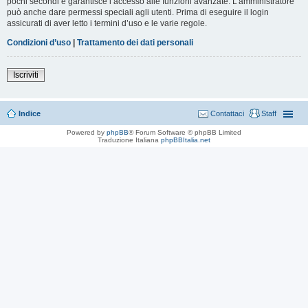
pochi secondi e garantisce l’accesso alle funzioni avanzate. L’amministratore
può anche dare permessi speciali agli utenti. Prima di eseguire il login
assicurati di aver letto i termini d’uso e le varie regole.
Condizioni d’uso
|
Trattamento dei dati personali
Iscriviti
Indice
Contattaci
Staff
Powered by
phpBB
® Forum Software © phpBB Limited
Traduzione Italiana
phpBBItalia.net