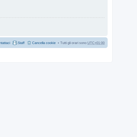
tattaci
Staff
Cancella cookie
Tutti gli orari sono
UTC+01:00