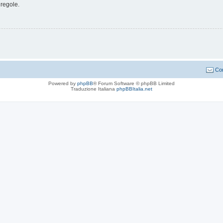
 regole.
Con
Powered by
phpBB
® Forum Software © phpBB Limited
Traduzione Italiana
phpBBItalia.net