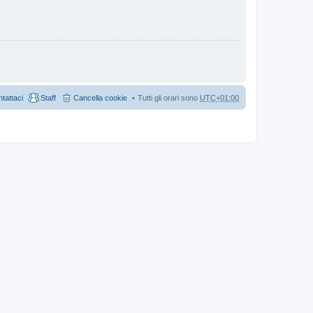
tattaci
Staff
Cancella cookie
Tutti gli orari sono
UTC+01:00