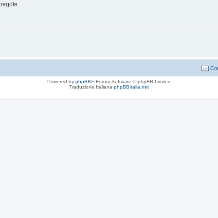
 regole.
Con
Powered by
phpBB
® Forum Software © phpBB Limited
Traduzione Italiana
phpBBItalia.net