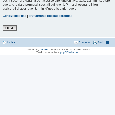
pochi secondi e garantisce l’accesso alle funzioni avanzate. L’amministratore
può anche dare permessi speciali agli utenti. Prima di eseguire il login
assicurati di aver letto i termini d’uso e le varie regole.
Condizioni d’uso
|
Trattamento dei dati personali
Iscriviti
Indice
Contattaci
Staff
Powered by
phpBB
® Forum Software © phpBB Limited
Traduzione Italiana
phpBBItalia.net