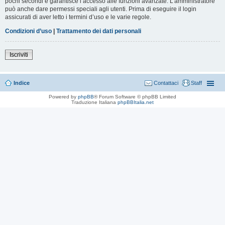
pochi secondi e garantisce l’accesso alle funzioni avanzate. L’amministratore
può anche dare permessi speciali agli utenti. Prima di eseguire il login
assicurati di aver letto i termini d’uso e le varie regole.
Condizioni d’uso
|
Trattamento dei dati personali
Iscriviti
Indice
Contattaci
Staff
Powered by
phpBB
® Forum Software © phpBB Limited
Traduzione Italiana
phpBBItalia.net