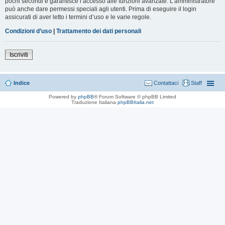
pochi secondi e garantisce l’accesso alle funzioni avanzate. L’amministratore
può anche dare permessi speciali agli utenti. Prima di eseguire il login
assicurati di aver letto i termini d’uso e le varie regole.
Condizioni d’uso
|
Trattamento dei dati personali
Iscriviti
Indice
Contattaci
Staff
Powered by
phpBB
® Forum Software © phpBB Limited
Traduzione Italiana
phpBBItalia.net