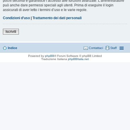
pochi secondi e garantisce l’accesso alle funzioni avanzate. L’amministratore
può anche dare permessi speciali agli utenti. Prima di eseguire il login
assicurati di aver letto i termini d’uso e le varie regole.
Condizioni d’uso
|
Trattamento dei dati personali
Iscriviti
Indice
Contattaci
Staff
Powered by
phpBB
® Forum Software © phpBB Limited
Traduzione Italiana
phpBBItalia.net