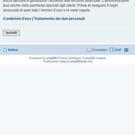
pochi secondi e garantisce l’accesso alle funzioni avanzate. L’amministratore
può anche dare permessi speciali agli utenti. Prima di eseguire il login
assicurati di aver letto i termini d’uso e le varie regole.
Condizioni d’uso
|
Trattamento dei dati personali
Iscriviti
Indice
Contattaci
Staff
Powered by
phpBB
® Forum Software © phpBB Limited
Traduzione Italiana
phpBBItalia.net