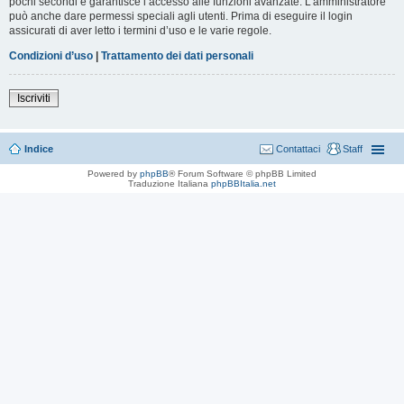
pochi secondi e garantisce l’accesso alle funzioni avanzate. L’amministratore
può anche dare permessi speciali agli utenti. Prima di eseguire il login
assicurati di aver letto i termini d’uso e le varie regole.
Condizioni d’uso
|
Trattamento dei dati personali
Iscriviti
Indice
Contattaci
Staff
Powered by
phpBB
® Forum Software © phpBB Limited
Traduzione Italiana
phpBBItalia.net