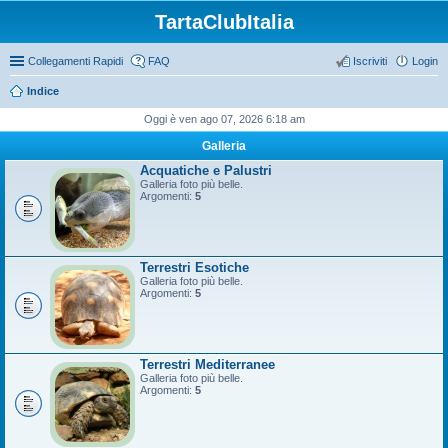
TartaClubItalia
Collegamenti Rapidi
FAQ
Iscriviti
Login
Indice
Oggi è ven ago 07, 2026 6:18 am
Galleria
Acquatiche e Palustri
Galleria foto più belle.
Argomenti:
5
Terrestri Esotiche
Galleria foto più belle.
Argomenti:
5
Terrestri Mediterranee
Galleria foto più belle.
Argomenti:
5