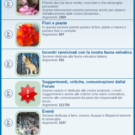
Potrete dirci da dove venite, cosa fate e che tartarughe
possedete!
Queste informazioni saranno preziose anche per aiutarvi
nell'allevamento delle vostre beniamine...
Argomenti:
1960
Fiori e piante
In questa sezione potrete parlare di fiori, piante e natura e
postare foto e curiosità
Argomenti:
587
Incontri ravvicinati con la nostra fauna selvatica
Sezione dedicata alla fauna selvatica italiana.
Argomenti:
591
Suggerimenti, critiche, comunicazioni dal/al
Forum
Questo spazio e' dedicato alle vostre proposte, i vostri
suggerimenti e anche alle critiche (che siano costruttive),
nonche alle comunicazioni da parte dei responsabili del
forum.
Argomenti:
121756
Eventi
Sezione dedicata a fiere, mostre, Acquari e Bioparchi inerenti
le tartarughe.
Argomenti:
1037