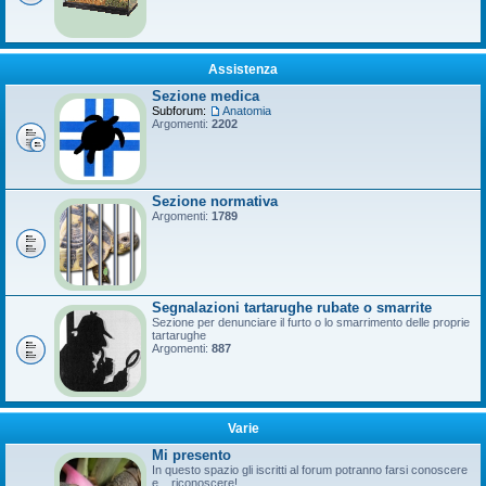
Assistenza
Sezione medica
Subforum:
Anatomia
Argomenti:
2202
Sezione normativa
Argomenti:
1789
Segnalazioni tartarughe rubate o smarrite
Sezione per denunciare il furto o lo smarrimento delle proprie
tartarughe
Argomenti:
887
Varie
Mi presento
In questo spazio gli iscritti al forum potranno farsi conoscere
e... riconoscere!