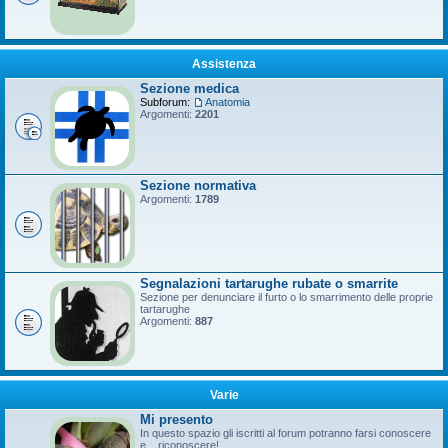
Assistenza
Sezione medica
Subforum:
Anatomia
Argomenti:
2201
Sezione normativa
Argomenti:
1789
Segnalazioni tartarughe rubate o smarrite
Sezione per denunciare il furto o lo smarrimento delle proprie
tartarughe
Argomenti:
887
Varie
Mi presento
In questo spazio gli iscritti al forum potranno farsi conoscere
e... riconoscere!