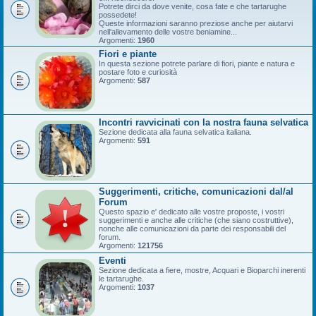
Potrete dirci da dove venite, cosa fate e che tartarughe
possedete!
Queste informazioni saranno preziose anche per aiutarvi
nell'allevamento delle vostre beniamine...
Argomenti:
1960
Fiori e piante
In questa sezione potrete parlare di fiori, piante e natura e
postare foto e curiosità
Argomenti:
587
Incontri ravvicinati con la nostra fauna selvatica
Sezione dedicata alla fauna selvatica italiana.
Argomenti:
591
Suggerimenti, critiche, comunicazioni dal/al
Forum
Questo spazio e' dedicato alle vostre proposte, i vostri
suggerimenti e anche alle critiche (che siano costruttive),
nonche alle comunicazioni da parte dei responsabili del
forum.
Argomenti:
121756
Eventi
Sezione dedicata a fiere, mostre, Acquari e Bioparchi inerenti
le tartarughe.
Argomenti:
1037