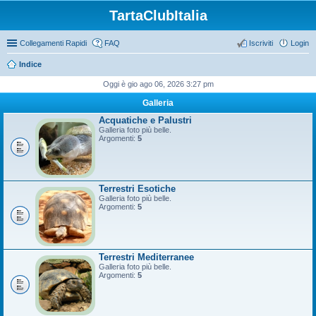
TartaClubItalia
Collegamenti Rapidi
FAQ
Iscriviti
Login
Indice
Oggi è gio ago 06, 2026 3:27 pm
Galleria
Acquatiche e Palustri
Galleria foto più belle.
Argomenti:
5
Terrestri Esotiche
Galleria foto più belle.
Argomenti:
5
Terrestri Mediterranee
Galleria foto più belle.
Argomenti:
5