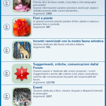
Potrete dirci da dove venite, cosa fate e che tartarughe
possedete!
Queste informazioni saranno preziose anche per aiutarvi
nell'allevamento delle vostre beniamine...
Argomenti:
1960
Fiori e piante
In questa sezione potrete parlare di fiori, piante e natura e
postare foto e curiosità
Argomenti:
587
Incontri ravvicinati con la nostra fauna selvatica
Sezione dedicata alla fauna selvatica italiana.
Argomenti:
591
Suggerimenti, critiche, comunicazioni dal/al
Forum
Questo spazio e' dedicato alle vostre proposte, i vostri
suggerimenti e anche alle critiche (che siano costruttive),
nonche alle comunicazioni da parte dei responsabili del
forum.
Argomenti:
121756
Eventi
Sezione dedicata a fiere, mostre, Acquari e Bioparchi inerenti
le tartarughe.
Argomenti:
1037