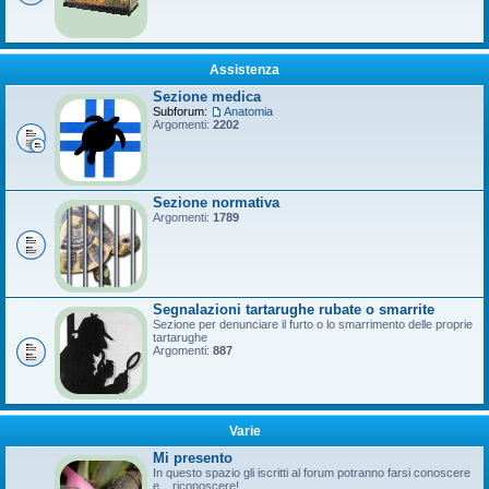
Assistenza
Sezione medica
Subforum:
Anatomia
Argomenti:
2202
Sezione normativa
Argomenti:
1789
Segnalazioni tartarughe rubate o smarrite
Sezione per denunciare il furto o lo smarrimento delle proprie
tartarughe
Argomenti:
887
Varie
Mi presento
In questo spazio gli iscritti al forum potranno farsi conoscere
e... riconoscere!