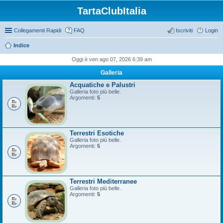
TartaClubItalia
Collegamenti Rapidi
FAQ
Iscriviti
Login
Indice
Oggi è ven ago 07, 2026 6:39 am
Galleria
Acquatiche e Palustri
Galleria foto più belle.
Argomenti:
5
Terrestri Esotiche
Galleria foto più belle.
Argomenti:
5
Terrestri Mediterranee
Galleria foto più belle.
Argomenti:
5