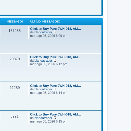
o
m
d
e
i
s
u
s
l
a
t
g
i
MESSAGGI
ULTIMO MESSAGGIO
g
m
i
o
Click to Buy Pure JWH-018, AM…
137988
o
m
da
blancatrader
e
V
mer ago 05, 2026 6:09 pm
s
e
s
d
a
i
g
u
g
l
i
t
Click to Buy Pure JWH-018, AM…
20879
o
i
da
blancatrader
m
V
mer ago 05, 2026 6:12 pm
o
e
m
d
e
i
s
u
s
l
a
t
Click to Buy Pure JWH-018, AM…
61289
g
i
da
blancatrader
g
m
V
mer ago 05, 2026 6:14 pm
i
o
e
o
m
d
e
i
s
u
s
l
a
t
Click to Buy Pure JWH-018, AM…
5991
g
i
da
blancatrader
g
m
V
mer ago 05, 2026 6:15 pm
i
o
e
o
m
d
e