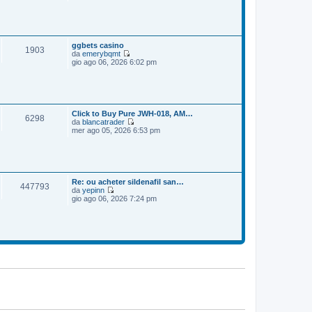
e
o
m
d
e
i
s
u
s
l
a
t
ggbets casino
1903
g
i
da
emerybqmt
g
m
V
gio ago 06, 2026 6:02 pm
i
o
e
o
m
d
e
i
s
u
s
l
a
t
Click to Buy Pure JWH-018, AM…
6298
g
i
da
blancatrader
g
m
V
mer ago 05, 2026 6:53 pm
i
o
e
o
m
d
e
i
s
u
s
l
a
t
Re: ou acheter sildenafil san…
447793
g
i
da
yepinn
g
m
V
gio ago 06, 2026 7:24 pm
i
o
e
o
m
d
e
i
s
u
s
l
a
t
g
i
g
m
i
o
o
m
e
s
s