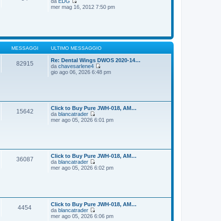
da
EDG
g
m
V
mer mag 16, 2012 7:50 pm
i
o
e
o
m
d
e
i
s
u
s
l
a
t
g
i
MESSAGGI
ULTIMO MESSAGGIO
g
m
i
o
Re: Dental Wings DWOS 2020-14…
82915
o
m
da
chavesarlene4
e
V
gio ago 06, 2026 6:48 pm
s
e
s
d
a
i
g
u
g
l
i
t
Click to Buy Pure JWH-018, AM…
15642
o
i
da
blancatrader
m
V
mer ago 05, 2026 6:01 pm
o
e
m
d
e
i
s
u
s
l
a
t
Click to Buy Pure JWH-018, AM…
36087
g
i
da
blancatrader
g
m
V
mer ago 05, 2026 6:02 pm
i
o
e
o
m
d
e
i
s
u
s
l
a
t
Click to Buy Pure JWH-018, AM…
4454
g
i
da
blancatrader
g
m
V
mer ago 05, 2026 6:06 pm
i
o
e