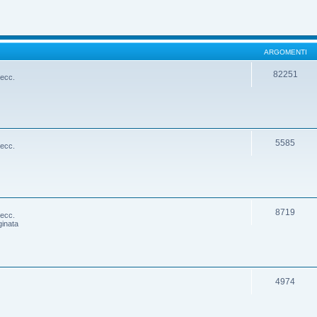
ARGOMENTI
82251
 ecc.
5585
 ecc.
8719
 ecc.
ginata
4974