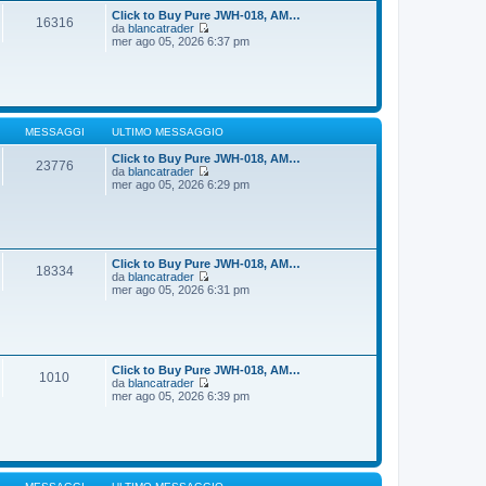
t
i
Click to Buy Pure JWH-018, AM…
16316
i
o
da
blancatrader
m
V
mer ago 05, 2026 6:37 pm
o
e
m
d
e
i
s
u
s
l
a
t
g
i
MESSAGGI
ULTIMO MESSAGGIO
g
m
i
o
Click to Buy Pure JWH-018, AM…
23776
o
m
da
blancatrader
e
V
mer ago 05, 2026 6:29 pm
s
e
s
d
a
i
g
u
g
l
i
t
Click to Buy Pure JWH-018, AM…
18334
o
i
da
blancatrader
m
V
mer ago 05, 2026 6:31 pm
o
e
m
d
e
i
s
u
s
l
a
t
Click to Buy Pure JWH-018, AM…
1010
g
i
da
blancatrader
g
m
V
mer ago 05, 2026 6:39 pm
i
o
e
o
m
d
e
i
s
u
s
l
a
t
g
i