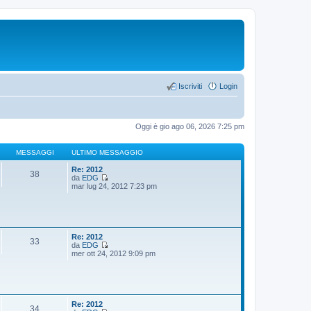
Iscriviti
Login
Oggi è gio ago 06, 2026 7:25 pm
MESSAGGI
ULTIMO MESSAGGIO
Re: 2012
38
da
EDG
V
mar lug 24, 2012 7:23 pm
e
d
i
u
l
t
Re: 2012
33
i
da
EDG
m
V
mer ott 24, 2012 9:09 pm
o
e
m
d
e
i
s
u
s
l
a
t
Re: 2012
34
g
i