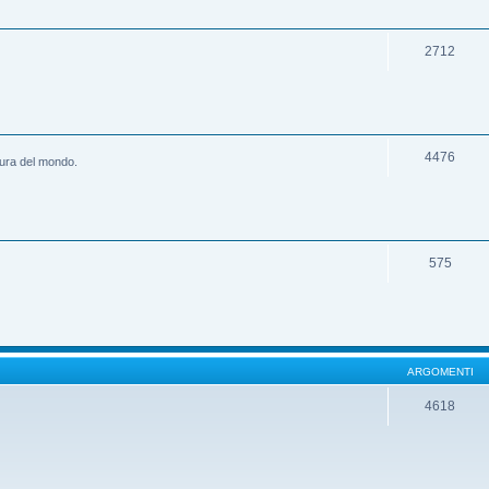
2712
4476
ltura del mondo.
575
ARGOMENTI
4618