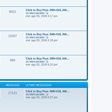
i
s
u
s
l
a
t
Click to Buy Pure JWH-018, AM…
9022
g
i
da
blancatrader
g
m
V
mer ago 05, 2026 6:17 pm
i
o
e
o
m
d
e
i
s
u
s
l
a
t
Click to Buy Pure JWH-018, AM…
15207
g
i
da
blancatrader
g
m
V
mer ago 05, 2026 6:18 pm
i
o
e
o
m
d
e
i
s
u
s
l
a
t
Click to Buy Pure JWH-018, AM…
966
g
i
da
blancatrader
g
m
V
mer ago 05, 2026 6:20 pm
i
o
e
o
m
d
e
i
s
u
s
l
a
t
g
i
MESSAGGI
ULTIMO MESSAGGIO
g
m
i
o
Click to Buy Pure JWH-018, AM…
17121
o
m
da
blancatrader
V
e
mer ago 05, 2026 6:27 pm
e
s
d
s
i
a
u
g
l
g