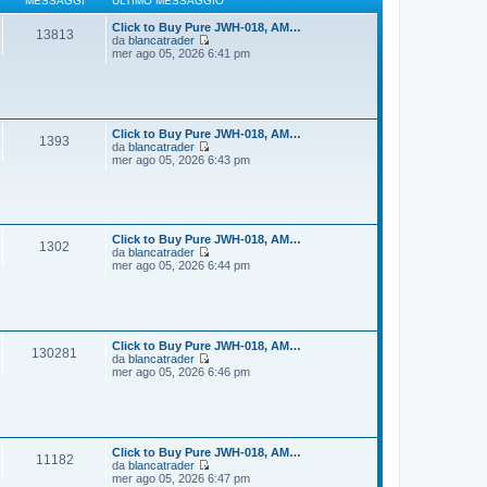
MESSAGGI
ULTIMO MESSAGGIO
g
m
i
o
Click to Buy Pure JWH-018, AM…
13813
o
m
da
blancatrader
e
V
mer ago 05, 2026 6:41 pm
s
e
s
d
a
i
g
u
g
l
i
t
Click to Buy Pure JWH-018, AM…
1393
o
i
da
blancatrader
m
V
mer ago 05, 2026 6:43 pm
o
e
m
d
e
i
s
u
s
l
a
t
Click to Buy Pure JWH-018, AM…
1302
g
i
da
blancatrader
g
m
V
mer ago 05, 2026 6:44 pm
i
o
e
o
m
d
e
i
s
u
s
l
a
t
Click to Buy Pure JWH-018, AM…
130281
g
i
da
blancatrader
g
m
V
mer ago 05, 2026 6:46 pm
i
o
e
o
m
d
e
i
s
u
s
l
a
t
Click to Buy Pure JWH-018, AM…
11182
g
i
da
blancatrader
g
m
V
mer ago 05, 2026 6:47 pm
i
o