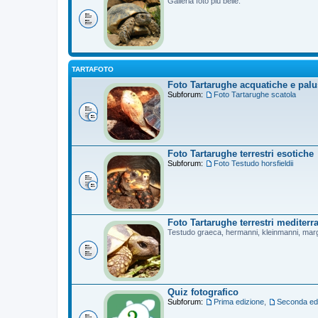
Galleria foto più belle.
TARTAFOTO
Foto Tartarughe acquatiche e palu
Subforum:
Foto Tartarughe scatola
Foto Tartarughe terrestri esotiche
Subforum:
Foto Testudo horsfieldii
Foto Tartarughe terrestri mediterr
Testudo graeca, hermanni, kleinmanni, mar
Quiz fotografico
Subforum:
Prima edizione
,
Seconda ed