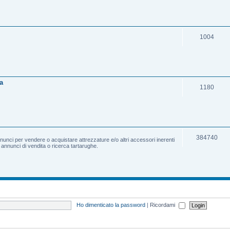
1004
a
1180
384740
nnunci per vendere o acquistare attrezzature e/o altri accessori inerenti
e annunci di vendita o ricerca tartarughe.
Ho dimenticato la password
|
Ricordami