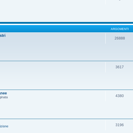
ARGOMENTI
stri
26888
3617
anee
4380
ginata
3196
izione