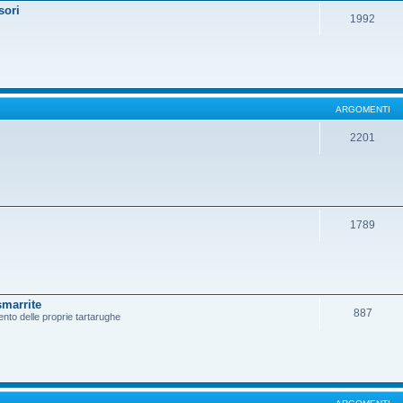
sori
1992
ARGOMENTI
2201
1789
smarrite
887
ento delle proprie tartarughe