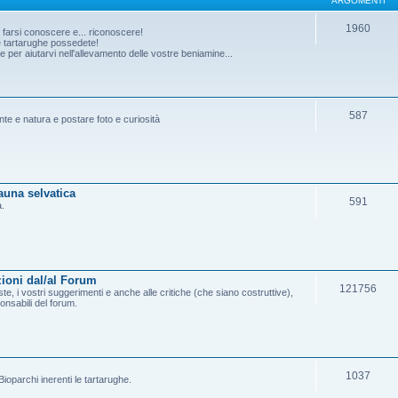
ARGOMENTI
1960
o farsi conoscere e... riconoscere!
he tartarughe possedete!
per aiutarvi nell'allevamento delle vostre beniamine...
587
ante e natura e postare foto e curiosità
fauna selvatica
591
a.
ioni dal/al Forum
121756
e, i vostri suggerimenti e anche alle critiche (che siano costruttive),
onsabili del forum.
1037
ioparchi inerenti le tartarughe.