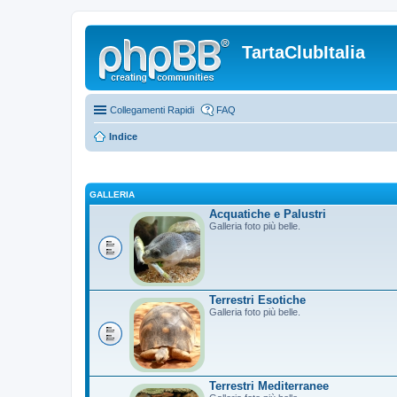
TartaClubItalia
Collegamenti Rapidi
FAQ
Indice
GALLERIA
Acquatiche e Palustri
Galleria foto più belle.
Terrestri Esotiche
Galleria foto più belle.
Terrestri Mediterranee