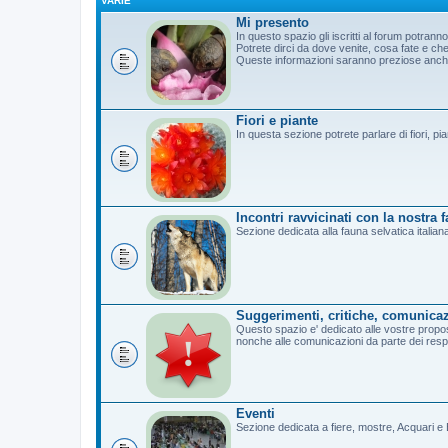
VARIE
Mi presento
In questo spazio gli iscritti al forum potrann
Potrete dirci da dove venite, cosa fate e c
Queste informazioni saranno preziose anche 
Fiori e piante
In questa sezione potrete parlare di fiori, pi
Incontri ravvicinati con la nostra 
Sezione dedicata alla fauna selvatica italian
Suggerimenti, critiche, comunicaz
Questo spazio e' dedicato alle vostre propost
nonche alle comunicazioni da parte dei resp
Eventi
Sezione dedicata a fiere, mostre, Acquari e B