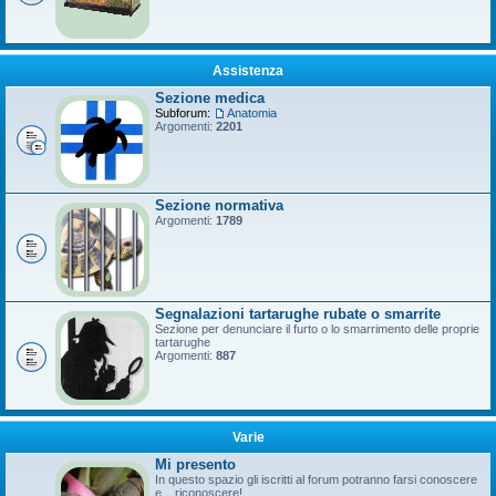
Assistenza
Sezione medica
Subforum:
Anatomia
Argomenti:
2201
Sezione normativa
Argomenti:
1789
Segnalazioni tartarughe rubate o smarrite
Sezione per denunciare il furto o lo smarrimento delle proprie
tartarughe
Argomenti:
887
Varie
Mi presento
In questo spazio gli iscritti al forum potranno farsi conoscere
e... riconoscere!