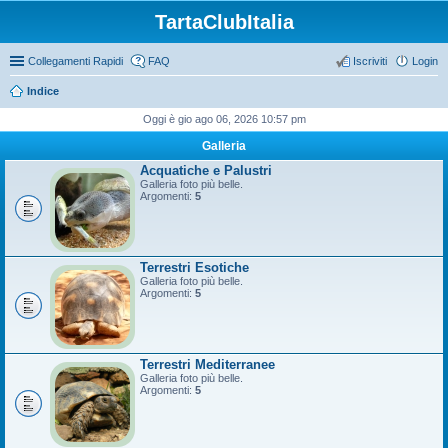
TartaClubItalia
Collegamenti Rapidi
FAQ
Iscriviti
Login
Indice
Oggi è gio ago 06, 2026 10:57 pm
Galleria
Acquatiche e Palustri
Galleria foto più belle.
Argomenti:
5
Terrestri Esotiche
Galleria foto più belle.
Argomenti:
5
Terrestri Mediterranee
Galleria foto più belle.
Argomenti:
5