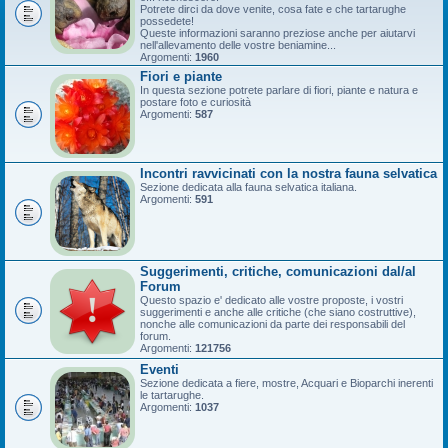
Potrete dirci da dove venite, cosa fate e che tartarughe
possedete!
Queste informazioni saranno preziose anche per aiutarvi
nell'allevamento delle vostre beniamine...
Argomenti:
1960
Fiori e piante
In questa sezione potrete parlare di fiori, piante e natura e
postare foto e curiosità
Argomenti:
587
Incontri ravvicinati con la nostra fauna selvatica
Sezione dedicata alla fauna selvatica italiana.
Argomenti:
591
Suggerimenti, critiche, comunicazioni dal/al
Forum
Questo spazio e' dedicato alle vostre proposte, i vostri
suggerimenti e anche alle critiche (che siano costruttive),
nonche alle comunicazioni da parte dei responsabili del
forum.
Argomenti:
121756
Eventi
Sezione dedicata a fiere, mostre, Acquari e Bioparchi inerenti
le tartarughe.
Argomenti:
1037