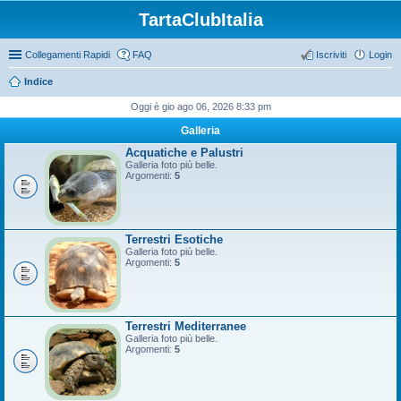
TartaClubItalia
Collegamenti Rapidi
FAQ
Iscriviti
Login
Indice
Oggi è gio ago 06, 2026 8:33 pm
Galleria
Acquatiche e Palustri
Galleria foto più belle.
Argomenti:
5
Terrestri Esotiche
Galleria foto più belle.
Argomenti:
5
Terrestri Mediterranee
Galleria foto più belle.
Argomenti:
5