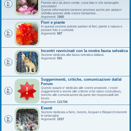
Potrete dirci da dove venite, cosa fate e che tartarughe
possedete!
Queste informazioni saranno preziose anche per aiutarvi
nell'allevamento delle vostre beniamine...
Argomenti:
1960
Fiori e piante
In questa sezione potrete parlare di fiori, piante e natura e
postare foto e curiosità
Argomenti:
587
Incontri ravvicinati con la nostra fauna selvatica
Sezione dedicata alla fauna selvatica italiana.
Argomenti:
591
Suggerimenti, critiche, comunicazioni dal/al
Forum
Questo spazio e' dedicato alle vostre proposte, i vostri
suggerimenti e anche alle critiche (che siano costruttive),
nonche alle comunicazioni da parte dei responsabili del
forum.
Argomenti:
121756
Eventi
Sezione dedicata a fiere, mostre, Acquari e Bioparchi inerenti
le tartarughe.
Argomenti:
1037