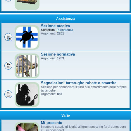
Assistenza
Sezione medica
Subforum:
Anatomia
Argomenti:
2201
Sezione normativa
Argomenti:
1789
Segnalazioni tartarughe rubate o smarrite
Sezione per denunciare il furto o lo smarrimento delle proprie
tartarughe
Argomenti:
887
Varie
Mi presento
In questo spazio gli iscritti al forum potranno farsi conoscere
e... riconoscere!