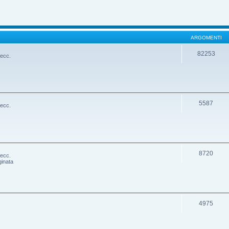
ARGOMENTI
82253
 ecc.
5587
 ecc.
8720
 ecc.
ginata
4975