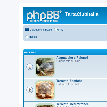
TartaClubItalia
Collegamenti Rapidi
FAQ
Indice
GALLERIA
Acquatiche e Palustri
Galleria foto più belle.
Terrestri Esotiche
Galleria foto più belle.
Terrestri Mediterranee