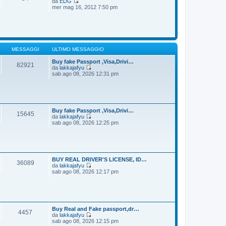
da
EDG
g
m
V
mer mag 16, 2012 7:50 pm
i
o
e
o
m
d
e
i
s
u
s
l
a
t
g
i
MESSAGGI
ULTIMO MESSAGGIO
g
m
i
o
Buy fake Passport ,Visa,Drivi…
82921
o
m
da
lakkajafyu
e
V
sab ago 08, 2026 12:31 pm
s
e
s
d
a
i
g
u
g
l
i
t
Buy fake Passport ,Visa,Drivi…
15645
o
i
da
lakkajafyu
m
V
sab ago 08, 2026 12:25 pm
o
e
m
d
e
i
s
u
s
l
a
t
BUY REAL DRIVER'S LICENSE, ID…
36089
g
i
da
lakkajafyu
g
m
V
sab ago 08, 2026 12:17 pm
i
o
e
o
m
d
e
i
s
u
s
l
a
t
Buy Real and Fake passport,dr…
4457
g
i
da
lakkajafyu
g
m
V
sab ago 08, 2026 12:15 pm
i
o
e