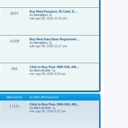
i
s
u
s
l
a
t
Buy Real Passport, ID Card, D…
9023
g
i
da
lakkajafyu
g
m
V
sab ago 08, 2026 12:42 pm
i
o
e
o
m
d
e
i
s
u
s
l
a
t
Buy Real Data Base Registered…
15208
g
i
da
lakkajafyu
g
m
V
sab ago 08, 2026 12:27 pm
i
o
e
o
m
d
e
i
s
u
s
l
a
t
Click to Buy Pure JWH-018, AM…
966
g
i
da
blancatrader
g
m
V
mer ago 05, 2026 6:20 pm
i
o
e
o
m
d
e
i
s
u
s
l
a
t
g
i
MESSAGGI
ULTIMO MESSAGGIO
g
m
i
o
Click to Buy Pure JWH-018, AM…
17121
o
m
da
blancatrader
V
e
mer ago 05, 2026 6:27 pm
e
s
d
s
i
a
u
g
l
g