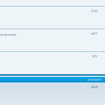
2713
4477
ltura del mondo.
575
ARGOMENTI
4618