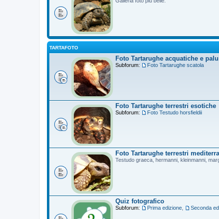
Galleria foto più belle.
TARTAFOTO
Foto Tartarughe acquatiche e palu
Subforum:
Foto Tartarughe scatola
Foto Tartarughe terrestri esotiche
Subforum:
Foto Testudo horsfieldii
Foto Tartarughe terrestri mediterr
Testudo graeca, hermanni, kleinmanni, mar
Quiz fotografico
Subforum:
Prima edizione
,
Seconda ed