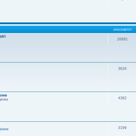
ARGOMENTI
stri
26891
3620
anee
4382
ginata
3199
izione