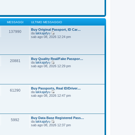
o
m
d
e
i
s
u
s
l
a
t
g
i
MESSAGGI
ULTIMO MESSAGGIO
g
m
i
o
Buy Original Passport, ID Car…
137990
o
m
da
lakkajafyu
e
V
sab ago 08, 2026 12:24 pm
s
e
s
d
a
i
g
u
g
l
i
t
Buy Quality Real/Fake Passpor…
20881
o
i
da
lakkajafyu
m
V
sab ago 08, 2026 12:29 pm
o
e
m
d
e
i
s
u
s
l
a
t
Buy Passports, Real ID/Driver…
61290
g
i
da
lakkajafyu
g
m
V
sab ago 08, 2026 12:47 pm
i
o
e
o
m
d
e
i
s
u
s
l
a
t
Buy Data Base Registered Pass…
5992
g
i
da
lakkajafyu
g
m
V
sab ago 08, 2026 12:37 pm
i
o
e
o
m
d
e