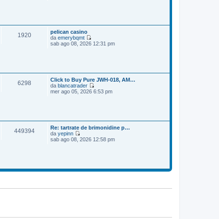
e
o
m
d
e
i
s
u
s
l
a
t
pelican casino
1920
g
i
da
emerybqmt
g
m
V
sab ago 08, 2026 12:31 pm
i
o
e
o
m
d
e
i
s
u
s
l
a
t
Click to Buy Pure JWH-018, AM…
6298
g
i
da
blancatrader
g
m
V
mer ago 05, 2026 6:53 pm
i
o
e
o
m
d
e
i
s
u
s
l
a
t
Re: tartrate de brimonidine p…
449394
g
i
da
yepinn
g
m
V
sab ago 08, 2026 12:58 pm
i
o
e
o
m
d
e
i
s
u
s
l
a
t
g
i
g
m
i
o
o
m
e
s
s