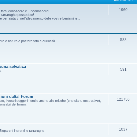
ARGOMENTI
1960
o farsi conoscere e... riconoscere!
he tartarughe possedete!
per aiutarvi nell'allevamento delle vostre beniamine...
588
ante e natura e postare foto e curiosità
fauna selvatica
591
a.
ioni dal/al Forum
121756
e, i vostri suggerimenti e anche alle critiche (che siano costruttive),
onsabili del forum.
1037
ioparchi inerenti le tartarughe.