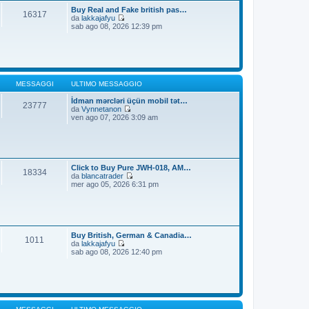
t
i
Buy Real and Fake british pas…
16317
i
o
da
lakkajafyu
m
V
sab ago 08, 2026 12:39 pm
o
e
m
d
e
i
s
u
s
l
a
t
g
i
MESSAGGI
ULTIMO MESSAGGIO
g
m
i
o
İdman mərcləri üçün mobil tət…
23777
o
m
da
Vynnetanon
e
V
ven ago 07, 2026 3:09 am
s
e
s
d
a
i
g
u
g
l
i
t
Click to Buy Pure JWH-018, AM…
18334
o
i
da
blancatrader
m
V
mer ago 05, 2026 6:31 pm
o
e
m
d
e
i
s
u
s
l
a
t
Buy British, German & Canadia…
1011
g
i
da
lakkajafyu
g
m
V
sab ago 08, 2026 12:40 pm
i
o
e
o
m
d
e
i
s
u
s
l
a
t
g
i