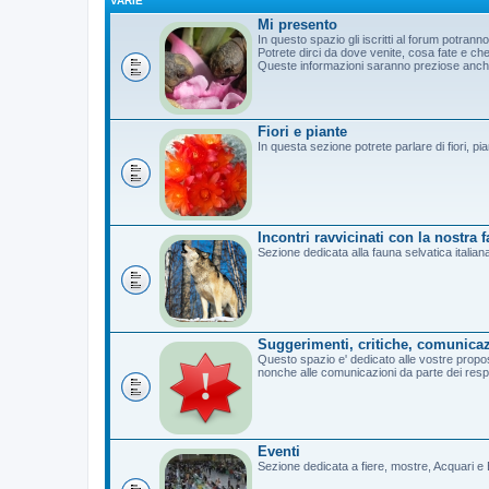
VARIE
Mi presento
In questo spazio gli iscritti al forum potrann
Potrete dirci da dove venite, cosa fate e c
Queste informazioni saranno preziose anche 
Fiori e piante
In questa sezione potrete parlare di fiori, pi
Incontri ravvicinati con la nostra 
Sezione dedicata alla fauna selvatica italian
Suggerimenti, critiche, comunicaz
Questo spazio e' dedicato alle vostre propost
nonche alle comunicazioni da parte dei resp
Eventi
Sezione dedicata a fiere, mostre, Acquari e B