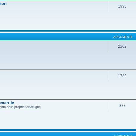
sori
1993
ARGOMENTI
2202
1789
smarrite
888
ento delle proprie tartarughe