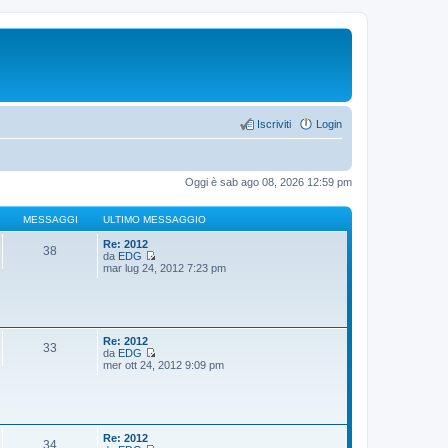
Iscriviti
Login
Oggi è sab ago 08, 2026 12:59 pm
MESSAGGI
ULTIMO MESSAGGIO
Re: 2012
38
da
EDG
V
mar lug 24, 2012 7:23 pm
e
d
i
u
l
t
Re: 2012
33
i
da
EDG
m
V
mer ott 24, 2012 9:09 pm
o
e
m
d
e
i
s
u
s
l
a
t
Re: 2012
34
g
i