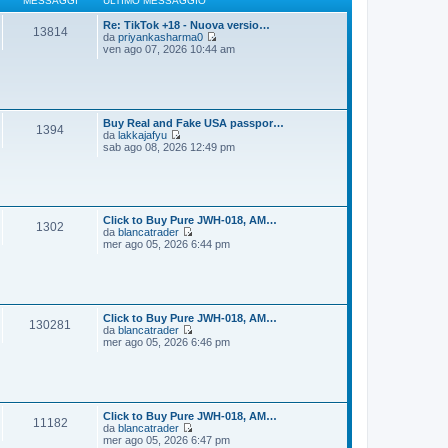
MESSAGGI
ULTIMO MESSAGGIO
g
m
i
o
Re: TikTok +18 - Nuova versio…
13814
o
m
da
priyankasharma0
e
V
ven ago 07, 2026 10:44 am
s
e
s
d
a
i
g
u
g
l
i
t
Buy Real and Fake USA passpor…
1394
o
i
da
lakkajafyu
m
V
sab ago 08, 2026 12:49 pm
o
e
m
d
e
i
s
u
s
l
a
t
Click to Buy Pure JWH-018, AM…
1302
g
i
da
blancatrader
g
m
V
mer ago 05, 2026 6:44 pm
i
o
e
o
m
d
e
i
s
u
s
l
a
t
Click to Buy Pure JWH-018, AM…
130281
g
i
da
blancatrader
g
m
V
mer ago 05, 2026 6:46 pm
i
o
e
o
m
d
e
i
s
u
s
l
a
t
Click to Buy Pure JWH-018, AM…
11182
g
i
da
blancatrader
g
m
V
mer ago 05, 2026 6:47 pm
i
o