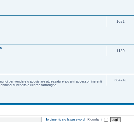
1021
a
1180
384741
nnunci per vendere o acquistare attrezzature e/o altri accessori inerenti
e annunci di vendita o ricerca tartarughe.
Ho dimenticato la password
|
Ricordami