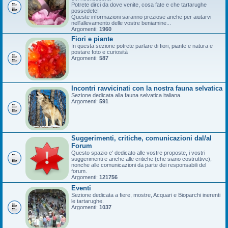
Potrete dirci da dove venite, cosa fate e che tartarughe
possedete!
Queste informazioni saranno preziose anche per aiutarvi
nell'allevamento delle vostre beniamine...
Argomenti:
1960
Fiori e piante
In questa sezione potrete parlare di fiori, piante e natura e
postare foto e curiosità
Argomenti:
587
Incontri ravvicinati con la nostra fauna selvatica
Sezione dedicata alla fauna selvatica italiana.
Argomenti:
591
Suggerimenti, critiche, comunicazioni dal/al
Forum
Questo spazio e' dedicato alle vostre proposte, i vostri
suggerimenti e anche alle critiche (che siano costruttive),
nonche alle comunicazioni da parte dei responsabili del
forum.
Argomenti:
121756
Eventi
Sezione dedicata a fiere, mostre, Acquari e Bioparchi inerenti
le tartarughe.
Argomenti:
1037