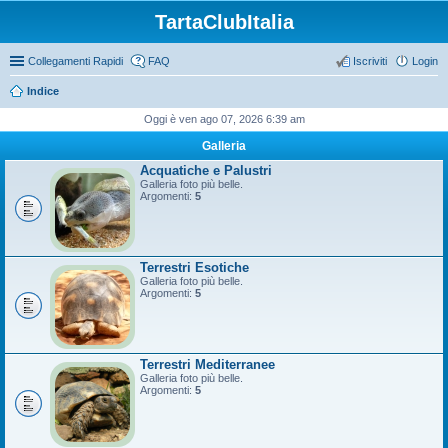
TartaClubItalia
Collegamenti Rapidi
FAQ
Iscriviti
Login
Indice
Oggi è ven ago 07, 2026 6:39 am
Galleria
Acquatiche e Palustri
Galleria foto più belle.
Argomenti:
5
Terrestri Esotiche
Galleria foto più belle.
Argomenti:
5
Terrestri Mediterranee
Galleria foto più belle.
Argomenti:
5