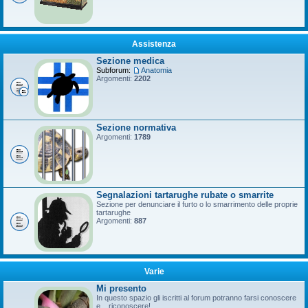
Assistenza
Sezione medica
Subforum:
Anatomia
Argomenti:
2202
Sezione normativa
Argomenti:
1789
Segnalazioni tartarughe rubate o smarrite
Sezione per denunciare il furto o lo smarrimento delle proprie
tartarughe
Argomenti:
887
Varie
Mi presento
In questo spazio gli iscritti al forum potranno farsi conoscere
e... riconoscere!