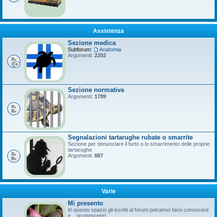
Assistenza
Sezione medica
Subforum:
Anatomia
Argomenti:
2202
Sezione normativa
Argomenti:
1789
Segnalazioni tartarughe rubate o smarrite
Sezione per denunciare il furto o lo smarrimento delle proprie
tartarughe
Argomenti:
887
Varie
Mi presento
In questo spazio gli iscritti al forum potranno farsi conoscere
e... riconoscere!