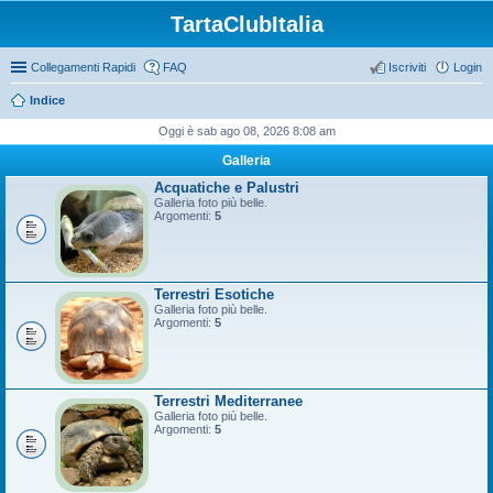
TartaClubItalia
Collegamenti Rapidi
FAQ
Iscriviti
Login
Indice
Oggi è sab ago 08, 2026 8:08 am
Galleria
Acquatiche e Palustri
Galleria foto più belle.
Argomenti:
5
Terrestri Esotiche
Galleria foto più belle.
Argomenti:
5
Terrestri Mediterranee
Galleria foto più belle.
Argomenti:
5