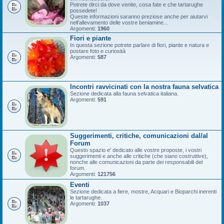
Potrete dirci da dove venite, cosa fate e che tartarughe
possedete!
Queste informazioni saranno preziose anche per aiutarvi
nell'allevamento delle vostre beniamine...
Argomenti:
1960
Fiori e piante
In questa sezione potrete parlare di fiori, piante e natura e
postare foto e curiosità
Argomenti:
587
Incontri ravvicinati con la nostra fauna selvatica
Sezione dedicata alla fauna selvatica italiana.
Argomenti:
591
Suggerimenti, critiche, comunicazioni dal/al
Forum
Questo spazio e' dedicato alle vostre proposte, i vostri
suggerimenti e anche alle critiche (che siano costruttive),
nonche alle comunicazioni da parte dei responsabili del
forum.
Argomenti:
121756
Eventi
Sezione dedicata a fiere, mostre, Acquari e Bioparchi inerenti
le tartarughe.
Argomenti:
1037