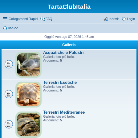
TartaClubItalia
Collegamenti Rapidi
FAQ
Iscriviti
Login
Indice
Oggi è ven ago 07, 2026 1:45 am
Galleria
Acquatiche e Palustri
Galleria foto più belle.
Argomenti:
5
Terrestri Esotiche
Galleria foto più belle.
Argomenti:
5
Terrestri Mediterranee
Galleria foto più belle.
Argomenti:
5