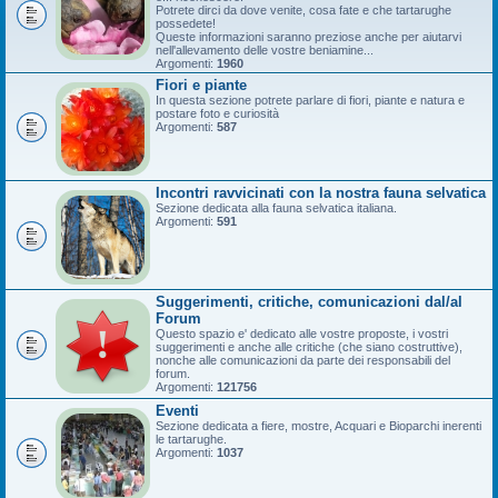
Potrete dirci da dove venite, cosa fate e che tartarughe
possedete!
Queste informazioni saranno preziose anche per aiutarvi
nell'allevamento delle vostre beniamine...
Argomenti:
1960
Fiori e piante
In questa sezione potrete parlare di fiori, piante e natura e
postare foto e curiosità
Argomenti:
587
Incontri ravvicinati con la nostra fauna selvatica
Sezione dedicata alla fauna selvatica italiana.
Argomenti:
591
Suggerimenti, critiche, comunicazioni dal/al
Forum
Questo spazio e' dedicato alle vostre proposte, i vostri
suggerimenti e anche alle critiche (che siano costruttive),
nonche alle comunicazioni da parte dei responsabili del
forum.
Argomenti:
121756
Eventi
Sezione dedicata a fiere, mostre, Acquari e Bioparchi inerenti
le tartarughe.
Argomenti:
1037