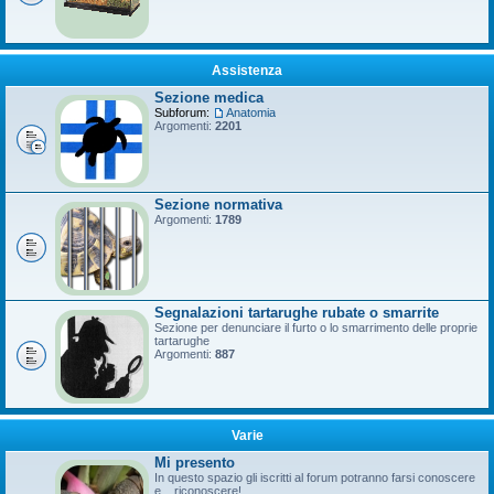
Assistenza
Sezione medica
Subforum:
Anatomia
Argomenti:
2201
Sezione normativa
Argomenti:
1789
Segnalazioni tartarughe rubate o smarrite
Sezione per denunciare il furto o lo smarrimento delle proprie
tartarughe
Argomenti:
887
Varie
Mi presento
In questo spazio gli iscritti al forum potranno farsi conoscere
e... riconoscere!