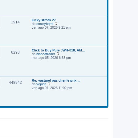
e
o
m
d
e
i
s
u
s
l
a
t
lucky streak 27
1914
g
i
da
emerybqmt
g
m
V
ven ago 07, 2026 9:21 pm
i
o
e
o
m
d
e
i
s
u
s
l
a
t
Click to Buy Pure JWH-018, AM…
6298
g
i
da
blancatrader
g
m
V
mer ago 05, 2026 6:53 pm
i
o
e
o
m
d
e
i
s
u
s
l
a
t
Re: vastarel pas cher le prix…
448942
g
i
da
yepinn
g
m
V
ven ago 07, 2026 11:02 pm
i
o
e
o
m
d
e
i
s
u
s
l
a
t
g
i
g
m
i
o
o
m
e
s
s