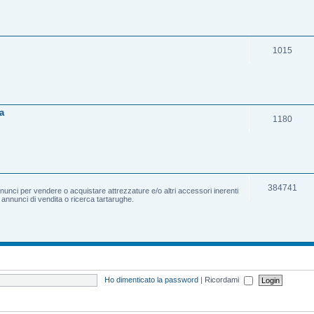
1015
a
1180
384741
nnunci per vendere o acquistare attrezzature e/o altri accessori inerenti
e annunci di vendita o ricerca tartarughe.
Ho dimenticato la password
|
Ricordami