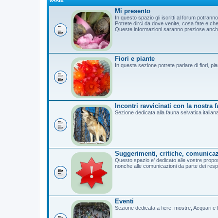
VARIE
Mi presento
In questo spazio gli iscritti al forum potrann
Potrete dirci da dove venite, cosa fate e c
Queste informazioni saranno preziose anche 
Fiori e piante
In questa sezione potrete parlare di fiori, pi
Incontri ravvicinati con la nostra 
Sezione dedicata alla fauna selvatica italian
Suggerimenti, critiche, comunicaz
Questo spazio e' dedicato alle vostre propost
nonche alle comunicazioni da parte dei resp
Eventi
Sezione dedicata a fiere, mostre, Acquari e B