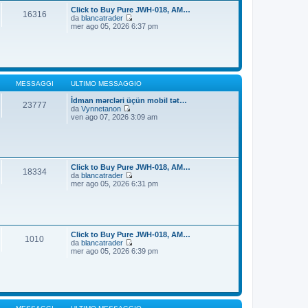
t
i
Click to Buy Pure JWH-018, AM…
16316
i
o
da
blancatrader
m
V
mer ago 05, 2026 6:37 pm
o
e
m
d
e
i
s
u
s
l
a
t
g
i
MESSAGGI
ULTIMO MESSAGGIO
g
m
i
o
İdman mərcləri üçün mobil tət…
23777
o
m
da
Vynnetanon
V
e
ven ago 07, 2026 3:09 am
e
s
d
s
i
a
u
g
l
g
t
i
Click to Buy Pure JWH-018, AM…
18334
i
o
da
blancatrader
m
V
mer ago 05, 2026 6:31 pm
o
e
m
d
e
i
s
u
s
l
a
t
Click to Buy Pure JWH-018, AM…
1010
g
i
da
blancatrader
g
m
V
mer ago 05, 2026 6:39 pm
i
o
e
o
m
d
e
i
s
u
s
l
a
t
g
i