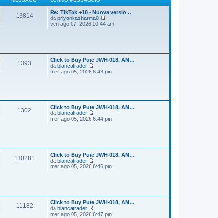
MESSAGGI
ULTIMO MESSAGGIO
g
m
i
o
Re: TikTok +18 - Nuova versio…
13814
o
m
da
priyankasharma0
e
V
ven ago 07, 2026 10:44 am
s
e
s
d
a
i
g
u
g
l
i
t
Click to Buy Pure JWH-018, AM…
1393
o
i
da
blancatrader
m
V
mer ago 05, 2026 6:43 pm
o
e
m
d
e
i
s
u
s
l
a
t
Click to Buy Pure JWH-018, AM…
1302
g
i
da
blancatrader
g
m
V
mer ago 05, 2026 6:44 pm
i
o
e
o
m
d
e
i
s
u
s
l
a
t
Click to Buy Pure JWH-018, AM…
130281
g
i
da
blancatrader
g
m
V
mer ago 05, 2026 6:46 pm
i
o
e
o
m
d
e
i
s
u
s
l
a
t
Click to Buy Pure JWH-018, AM…
11182
g
i
da
blancatrader
g
m
V
mer ago 05, 2026 6:47 pm
i
o