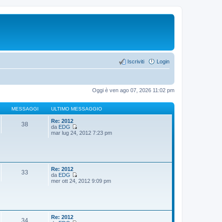
Iscriviti
Login
Oggi è ven ago 07, 2026 11:02 pm
MESSAGGI
ULTIMO MESSAGGIO
Re: 2012
38
da
EDG
V
mar lug 24, 2012 7:23 pm
e
d
i
u
l
t
Re: 2012
33
i
da
EDG
m
V
mer ott 24, 2012 9:09 pm
o
e
m
d
e
i
s
u
s
l
a
t
Re: 2012
34
g
i