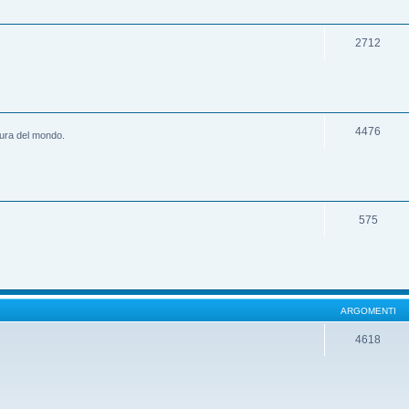
2712
4476
ltura del mondo.
575
ARGOMENTI
4618