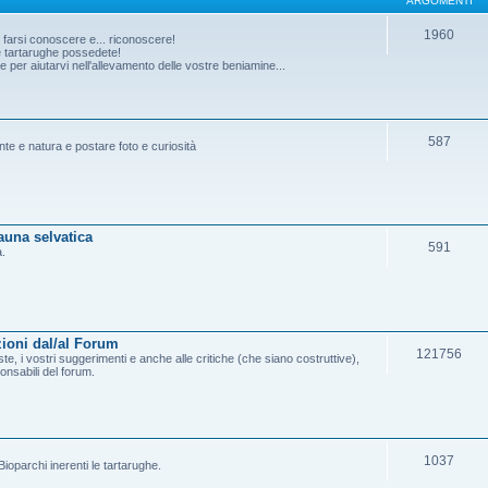
ARGOMENTI
1960
o farsi conoscere e... riconoscere!
he tartarughe possedete!
per aiutarvi nell'allevamento delle vostre beniamine...
587
ante e natura e postare foto e curiosità
fauna selvatica
591
a.
ioni dal/al Forum
121756
e, i vostri suggerimenti e anche alle critiche (che siano costruttive),
onsabili del forum.
1037
ioparchi inerenti le tartarughe.