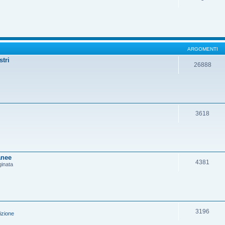
ARGOMENTI
stri
26888
3618
anee
4381
ginata
3196
izione