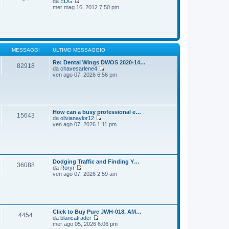
da
EDG
g
m
V
mer mag 16, 2012 7:50 pm
i
o
e
o
m
d
e
i
s
u
s
l
a
t
g
i
MESSAGGI
ULTIMO MESSAGGIO
g
m
i
o
Re: Dental Wings DWOS 2020-14…
82918
o
m
da
chavesarlene4
e
V
ven ago 07, 2026 6:56 pm
s
e
s
d
a
i
g
u
g
l
i
t
How can a busy professional e…
15643
o
i
da
olivianaylor12
m
V
ven ago 07, 2026 1:11 pm
o
e
m
d
e
i
s
u
s
l
a
t
Dodging Traffic and Finding Y…
36088
g
i
da
Roryr
g
m
V
ven ago 07, 2026 2:59 am
i
o
e
o
m
d
e
i
s
u
s
l
a
t
Click to Buy Pure JWH-018, AM…
4454
g
i
da
blancatrader
g
m
V
mer ago 05, 2026 6:06 pm
i
o
e