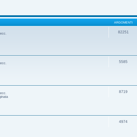
ARGOMENTI
82251
 ecc.
5585
 ecc.
8719
 ecc.
ginata
4974