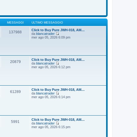
o
m
d
e
i
s
u
s
l
a
t
g
i
MESSAGGI
ULTIMO MESSAGGIO
g
m
i
o
Click to Buy Pure JWH-018, AM…
137988
o
m
da
blancatrader
e
V
mer ago 05, 2026 6:09 pm
s
e
s
d
a
i
g
u
g
l
i
t
Click to Buy Pure JWH-018, AM…
20879
o
i
da
blancatrader
m
V
mer ago 05, 2026 6:12 pm
o
e
m
d
e
i
s
u
s
l
a
t
Click to Buy Pure JWH-018, AM…
61289
g
i
da
blancatrader
g
m
V
mer ago 05, 2026 6:14 pm
i
o
e
o
m
d
e
i
s
u
s
l
a
t
Click to Buy Pure JWH-018, AM…
5991
g
i
da
blancatrader
g
m
V
mer ago 05, 2026 6:15 pm
i
o
e
o
m
d
e