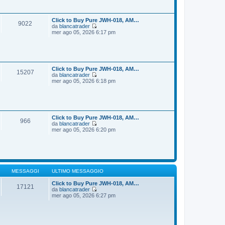
i
s
u
s
l
a
t
Click to Buy Pure JWH-018, AM…
9022
g
i
da
blancatrader
g
m
V
mer ago 05, 2026 6:17 pm
i
o
e
o
m
d
e
i
s
u
s
l
a
t
Click to Buy Pure JWH-018, AM…
15207
g
i
da
blancatrader
g
m
V
mer ago 05, 2026 6:18 pm
i
o
e
o
m
d
e
i
s
u
s
l
a
t
Click to Buy Pure JWH-018, AM…
966
g
i
da
blancatrader
g
m
V
mer ago 05, 2026 6:20 pm
i
o
e
o
m
d
e
i
s
u
s
l
a
t
g
i
MESSAGGI
ULTIMO MESSAGGIO
g
m
i
o
Click to Buy Pure JWH-018, AM…
17121
o
m
da
blancatrader
V
e
mer ago 05, 2026 6:27 pm
e
s
d
s
i
a
u
g
l
g