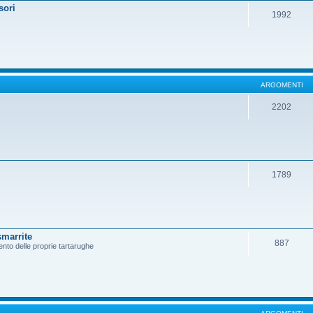
sori
1992
ARGOMENTI
2202
1789
smarrite
887
ento delle proprie tartarughe