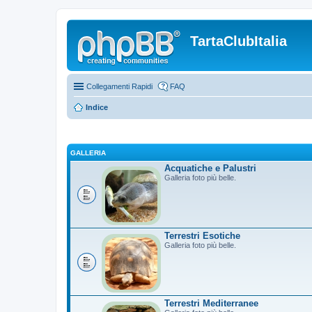
TartaClubItalia
Collegamenti Rapidi
FAQ
Indice
GALLERIA
Acquatiche e Palustri
Galleria foto più belle.
Terrestri Esotiche
Galleria foto più belle.
Terrestri Mediterranee