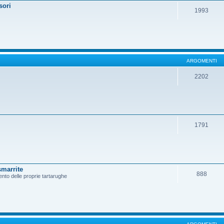
sori
1993
ARGOMENTI
2202
1791
smarrite
888
ento delle proprie tartarughe