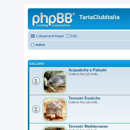
TartaClubItalia
Collegamenti Rapidi
FAQ
Indice
GALLERIA
Acquatiche e Palustri
Galleria foto più belle.
Terrestri Esotiche
Galleria foto più belle.
Terrestri Mediterranee