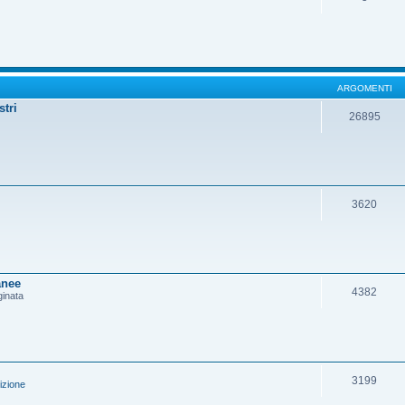
ARGOMENTI
stri
26895
3620
anee
4382
ginata
3199
izione