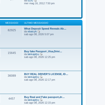
da
EDG
g
m
V
mer mag 16, 2012 7:50 pm
i
o
e
o
m
d
e
i
s
u
s
l
a
t
g
i
MESSAGGI
ULTIMO MESSAGGIO
g
m
i
o
What Deposit Speed Reveals Ab…
82925
o
m
da
ebatcyk
e
V
sab ago 08, 2026 5:07 pm
s
e
s
d
a
i
g
u
g
l
i
t
Buy fake Passport ,Visa,Drivi…
15645
o
i
da
lakkajafyu
m
V
sab ago 08, 2026 12:25 pm
o
e
m
d
e
i
s
u
s
l
a
t
BUY REAL DRIVER'S LICENSE, ID…
36089
g
i
da
lakkajafyu
g
m
V
sab ago 08, 2026 12:17 pm
i
o
e
o
m
d
e
i
s
u
s
l
a
t
Buy Real and Fake passport,dr…
4457
g
i
da
lakkajafyu
g
m
V
sab ago 08, 2026 12:15 pm
i
o
e