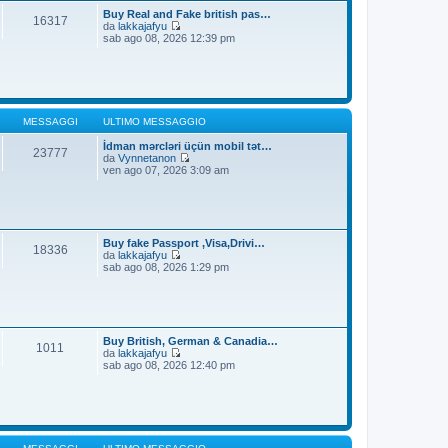
t
i
Buy Real and Fake british pas…
16317
i
o
da
lakkajafyu
m
V
sab ago 08, 2026 12:39 pm
o
e
m
d
e
i
s
u
s
l
a
t
g
i
MESSAGGI
ULTIMO MESSAGGIO
g
m
i
o
İdman mərcləri üçün mobil tət…
23777
o
m
da
Vynnetanon
e
V
ven ago 07, 2026 3:09 am
s
e
s
d
a
i
g
u
g
l
i
t
Buy fake Passport ,Visa,Drivi…
18336
o
i
da
lakkajafyu
m
V
sab ago 08, 2026 1:29 pm
o
e
m
d
e
i
s
u
s
l
a
t
Buy British, German & Canadia…
1011
g
i
da
lakkajafyu
g
m
V
sab ago 08, 2026 12:40 pm
i
o
e
o
m
d
e
i
s
u
s
l
a
t
g
i