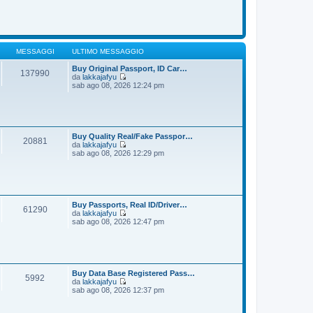
o
m
d
e
i
s
u
s
l
a
t
g
i
MESSAGGI
ULTIMO MESSAGGIO
g
m
i
o
Buy Original Passport, ID Car…
137990
o
m
da
lakkajafyu
e
V
sab ago 08, 2026 12:24 pm
s
e
s
d
a
i
g
u
g
l
i
t
Buy Quality Real/Fake Passpor…
20881
o
i
da
lakkajafyu
m
V
sab ago 08, 2026 12:29 pm
o
e
m
d
e
i
s
u
s
l
a
t
Buy Passports, Real ID/Driver…
61290
g
i
da
lakkajafyu
g
m
V
sab ago 08, 2026 12:47 pm
i
o
e
o
m
d
e
i
s
u
s
l
a
t
Buy Data Base Registered Pass…
5992
g
i
da
lakkajafyu
g
m
V
sab ago 08, 2026 12:37 pm
i
o
e
o
m
d
e