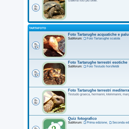
Galleria foto più belle.
TARTAFOTO
Foto Tartarughe acquatiche e palu
Subforum:
Foto Tartarughe scatola
Foto Tartarughe terrestri esotiche
Subforum:
Foto Testudo horsfieldii
Foto Tartarughe terrestri mediterr
Testudo graeca, hermanni, kleinmanni, mar
Quiz fotografico
Subforum:
Prima edizione
,
Seconda ed