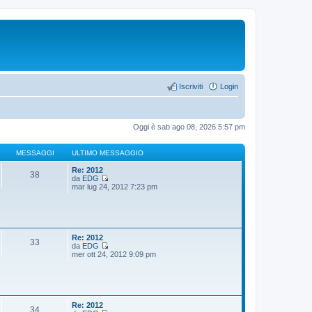
Iscriviti
Login
Oggi è sab ago 08, 2026 5:57 pm
MESSAGGI
ULTIMO MESSAGGIO
Re: 2012
38
da
EDG
V
mar lug 24, 2012 7:23 pm
e
d
i
u
l
t
Re: 2012
33
i
da
EDG
m
V
mer ott 24, 2012 9:09 pm
o
e
m
d
e
i
s
u
s
l
a
t
Re: 2012
34
g
i