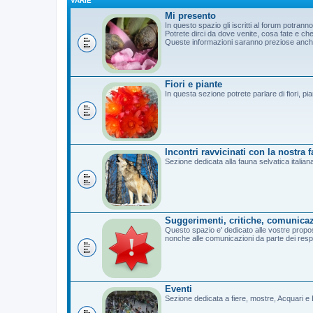
VARIE
Mi presento
In questo spazio gli iscritti al forum potrann
Potrete dirci da dove venite, cosa fate e c
Queste informazioni saranno preziose anche 
Fiori e piante
In questa sezione potrete parlare di fiori, pi
Incontri ravvicinati con la nostra 
Sezione dedicata alla fauna selvatica italian
Suggerimenti, critiche, comunicaz
Questo spazio e' dedicato alle vostre propost
nonche alle comunicazioni da parte dei resp
Eventi
Sezione dedicata a fiere, mostre, Acquari e B