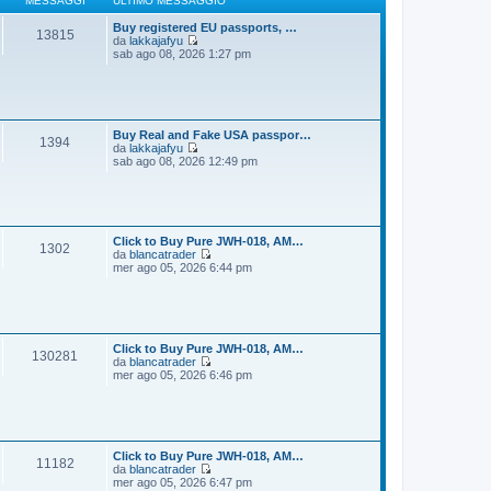
MESSAGGI
ULTIMO MESSAGGIO
g
m
i
o
Buy registered EU passports, …
13815
o
m
da
lakkajafyu
e
V
sab ago 08, 2026 1:27 pm
s
e
s
d
a
i
g
u
g
l
i
t
Buy Real and Fake USA passpor…
1394
o
i
da
lakkajafyu
m
V
sab ago 08, 2026 12:49 pm
o
e
m
d
e
i
s
u
s
l
a
t
Click to Buy Pure JWH-018, AM…
1302
g
i
da
blancatrader
g
m
V
mer ago 05, 2026 6:44 pm
i
o
e
o
m
d
e
i
s
u
s
l
a
t
Click to Buy Pure JWH-018, AM…
130281
g
i
da
blancatrader
g
m
V
mer ago 05, 2026 6:46 pm
i
o
e
o
m
d
e
i
s
u
s
l
a
t
Click to Buy Pure JWH-018, AM…
11182
g
i
da
blancatrader
g
m
V
mer ago 05, 2026 6:47 pm
i
o