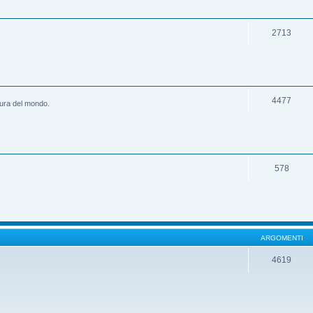
2713
4477
ltura del mondo.
578
ARGOMENTI
4619