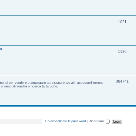
1021
a
1180
384741
nnunci per vendere o acquistare attrezzature e/o altri accessori inerenti
e annunci di vendita o ricerca tartarughe.
Ho dimenticato la password
|
Ricordami