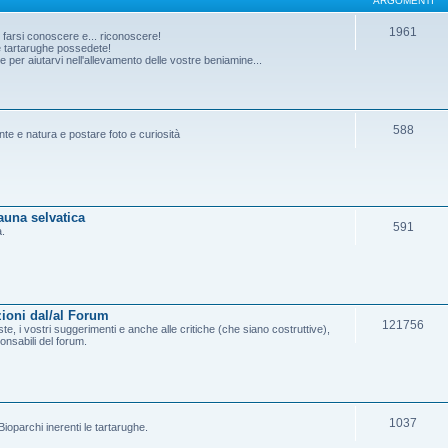
ARGOMENTI
1961
o farsi conoscere e... riconoscere!
he tartarughe possedete!
per aiutarvi nell'allevamento delle vostre beniamine...
588
ante e natura e postare foto e curiosità
fauna selvatica
591
a.
ioni dal/al Forum
121756
e, i vostri suggerimenti e anche alle critiche (che siano costruttive),
onsabili del forum.
1037
ioparchi inerenti le tartarughe.