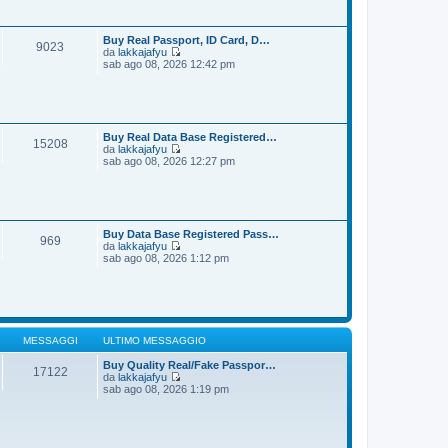
i
s
u
s
l
a
t
Buy Real Passport, ID Card, D…
9023
g
i
da
lakkajafyu
g
m
V
sab ago 08, 2026 12:42 pm
i
o
e
o
m
d
e
i
s
u
s
l
a
t
Buy Real Data Base Registered…
15208
g
i
da
lakkajafyu
g
m
V
sab ago 08, 2026 12:27 pm
i
o
e
o
m
d
e
i
s
u
s
l
a
t
Buy Data Base Registered Pass…
969
g
i
da
lakkajafyu
g
m
V
sab ago 08, 2026 1:12 pm
i
o
e
o
m
d
e
i
s
u
s
l
a
t
g
i
MESSAGGI
ULTIMO MESSAGGIO
g
m
i
o
Buy Quality Real/Fake Passpor…
17122
o
m
da
lakkajafyu
V
e
sab ago 08, 2026 1:19 pm
e
s
d
s
i
a
u
g
l
g