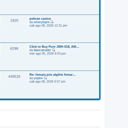
e
o
m
d
e
i
s
u
s
l
a
t
pelican casino
1920
g
i
da
emerybqmt
g
m
V
sab ago 08, 2026 12:31 pm
i
o
e
o
m
d
e
i
s
u
s
l
a
t
Click to Buy Pure JWH-018, AM…
6298
g
i
da
blancatrader
g
m
V
mer ago 05, 2026 6:53 pm
i
o
e
o
m
d
e
i
s
u
s
l
a
t
Re: femara prix algérie femar…
449518
g
i
da
yepinn
g
m
V
sab ago 08, 2026 5:57 pm
i
o
e
o
m
d
e
i
s
u
s
l
a
t
g
i
g
m
i
o
o
m
e
s
s