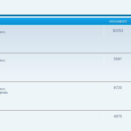
ARGOMENTI
82253
 ecc.
5587
 ecc.
8720
 ecc.
ginata
4975