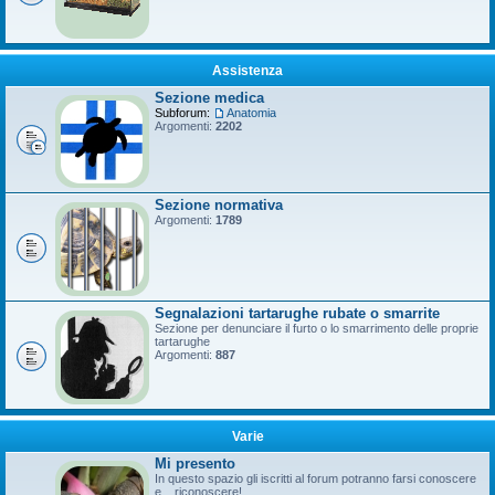
Assistenza
Sezione medica
Subforum:
Anatomia
Argomenti:
2202
Sezione normativa
Argomenti:
1789
Segnalazioni tartarughe rubate o smarrite
Sezione per denunciare il furto o lo smarrimento delle proprie
tartarughe
Argomenti:
887
Varie
Mi presento
In questo spazio gli iscritti al forum potranno farsi conoscere
e... riconoscere!