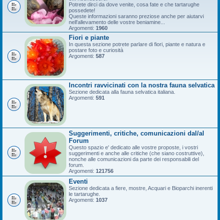
Potrete dirci da dove venite, cosa fate e che tartarughe
possedete!
Queste informazioni saranno preziose anche per aiutarvi
nell'allevamento delle vostre beniamine...
Argomenti:
1960
Fiori e piante
In questa sezione potrete parlare di fiori, piante e natura e
postare foto e curiosità
Argomenti:
587
Incontri ravvicinati con la nostra fauna selvatica
Sezione dedicata alla fauna selvatica italiana.
Argomenti:
591
Suggerimenti, critiche, comunicazioni dal/al
Forum
Questo spazio e' dedicato alle vostre proposte, i vostri
suggerimenti e anche alle critiche (che siano costruttive),
nonche alle comunicazioni da parte dei responsabili del
forum.
Argomenti:
121756
Eventi
Sezione dedicata a fiere, mostre, Acquari e Bioparchi inerenti
le tartarughe.
Argomenti:
1037