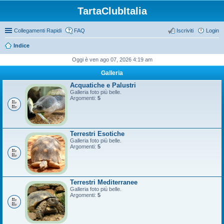
TartaClubItalia
Collegamenti Rapidi
FAQ
Iscriviti
Login
Indice
Oggi è ven ago 07, 2026 4:19 am
Galleria
Acquatiche e Palustri
Galleria foto più belle.
Argomenti:
5
Terrestri Esotiche
Galleria foto più belle.
Argomenti:
5
Terrestri Mediterranee
Galleria foto più belle.
Argomenti:
5