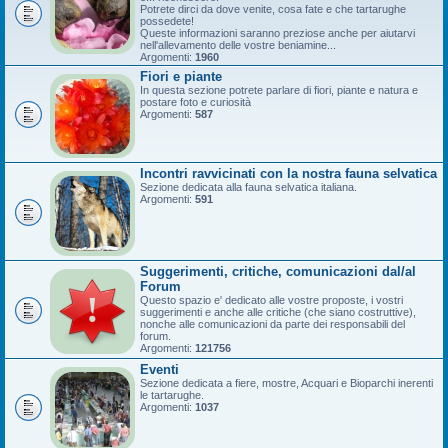
Potrete dirci da dove venite, cosa fate e che tartarughe
possedete!
Queste informazioni saranno preziose anche per aiutarvi
nell'allevamento delle vostre beniamine...
Argomenti:
1960
Fiori e piante
In questa sezione potrete parlare di fiori, piante e natura e
postare foto e curiosità
Argomenti:
587
Incontri ravvicinati con la nostra fauna selvatica
Sezione dedicata alla fauna selvatica italiana.
Argomenti:
591
Suggerimenti, critiche, comunicazioni dal/al
Forum
Questo spazio e' dedicato alle vostre proposte, i vostri
suggerimenti e anche alle critiche (che siano costruttive),
nonche alle comunicazioni da parte dei responsabili del
forum.
Argomenti:
121756
Eventi
Sezione dedicata a fiere, mostre, Acquari e Bioparchi inerenti
le tartarughe.
Argomenti:
1037