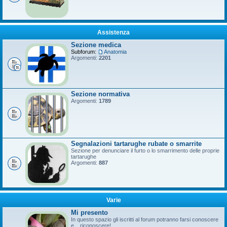
Assistenza
Sezione medica
Subforum:
Anatomia
Argomenti:
2201
Sezione normativa
Argomenti:
1789
Segnalazioni tartarughe rubate o smarrite
Sezione per denunciare il furto o lo smarrimento delle proprie
tartarughe
Argomenti:
887
Varie
Mi presento
In questo spazio gli iscritti al forum potranno farsi conoscere
e... riconoscere!