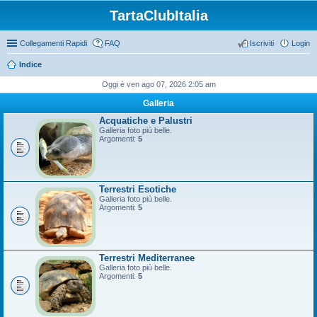
TartaClubItalia
Collegamenti Rapidi
FAQ
Iscriviti
Login
Indice
Oggi è ven ago 07, 2026 2:05 am
Galleria
Acquatiche e Palustri
Galleria foto più belle.
Argomenti:
5
Terrestri Esotiche
Galleria foto più belle.
Argomenti:
5
Terrestri Mediterranee
Galleria foto più belle.
Argomenti:
5