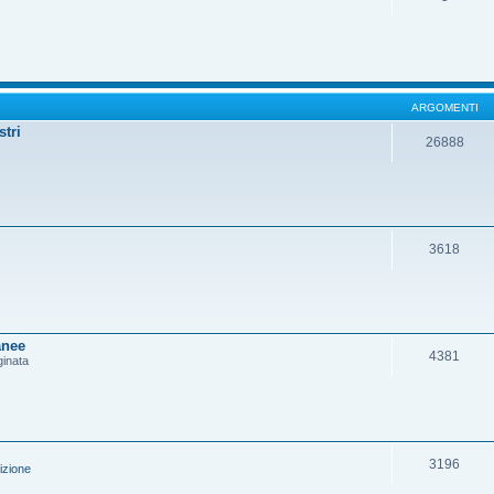
ARGOMENTI
stri
26888
3618
anee
4381
ginata
3196
izione