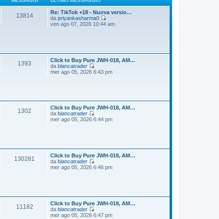
MESSAGGI
ULTIMO MESSAGGIO
g
m
i
o
Re: TikTok +18 - Nuova versio…
13814
o
m
da
priyankasharma0
e
V
ven ago 07, 2026 10:44 am
s
e
s
d
a
i
g
u
g
l
i
t
Click to Buy Pure JWH-018, AM…
1393
o
i
da
blancatrader
m
V
mer ago 05, 2026 6:43 pm
o
e
m
d
e
i
s
u
s
l
a
t
Click to Buy Pure JWH-018, AM…
1302
g
i
da
blancatrader
g
m
V
mer ago 05, 2026 6:44 pm
i
o
e
o
m
d
e
i
s
u
s
l
a
t
Click to Buy Pure JWH-018, AM…
130281
g
i
da
blancatrader
g
m
V
mer ago 05, 2026 6:46 pm
i
o
e
o
m
d
e
i
s
u
s
l
a
t
Click to Buy Pure JWH-018, AM…
11182
g
i
da
blancatrader
g
m
V
mer ago 05, 2026 6:47 pm
i
o