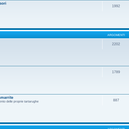
sori
1992
ARGOMENTI
2202
1789
smarrite
887
ento delle proprie tartarughe