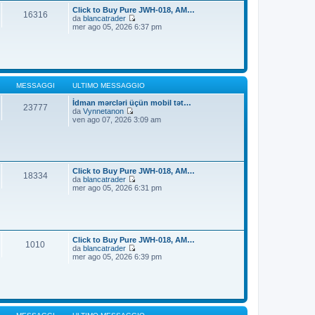
t
i
Click to Buy Pure JWH-018, AM…
16316
i
o
da
blancatrader
m
V
mer ago 05, 2026 6:37 pm
o
e
m
d
e
i
s
u
s
l
a
t
g
i
MESSAGGI
ULTIMO MESSAGGIO
g
m
i
o
İdman mərcləri üçün mobil tət…
23777
o
m
da
Vynnetanon
V
e
ven ago 07, 2026 3:09 am
e
s
d
s
i
a
u
g
l
g
t
i
Click to Buy Pure JWH-018, AM…
18334
i
o
da
blancatrader
m
V
mer ago 05, 2026 6:31 pm
o
e
m
d
e
i
s
u
s
l
a
t
Click to Buy Pure JWH-018, AM…
1010
g
i
da
blancatrader
g
m
V
mer ago 05, 2026 6:39 pm
i
o
e
o
m
d
e
i
s
u
s
l
a
t
g
i