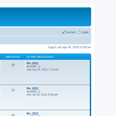
Iscriviti
Login
Oggi è sab ago 08, 2026 12:38 am
MESSAGGI
ULTIMO MESSAGGIO
Re: 2012
38
da
EDG
V
mar lug 24, 2012 7:23 pm
e
d
i
u
l
t
Re: 2012
33
i
da
EDG
m
V
mer ott 24, 2012 9:09 pm
o
e
m
d
e
i
s
u
s
l
a
t
Re: 2012
34
g
i