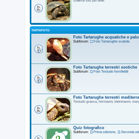
Galleria foto più belle.
TARTAFOTO
Foto Tartarughe acquatiche e palu
Subforum:
Foto Tartarughe scatola
Foto Tartarughe terrestri esotiche
Subforum:
Foto Testudo horsfieldii
Foto Tartarughe terrestri mediterr
Testudo graeca, hermanni, kleinmanni, mar
Quiz fotografico
Subforum:
Prima edizione
,
Seconda ed