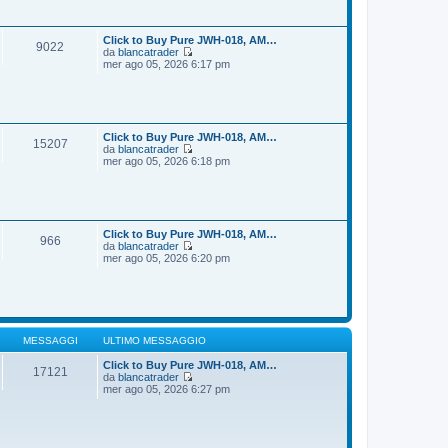
i
s
u
s
l
a
t
Click to Buy Pure JWH-018, AM…
9022
g
i
da
blancatrader
g
m
V
mer ago 05, 2026 6:17 pm
i
o
e
o
m
d
e
i
s
u
s
l
a
t
Click to Buy Pure JWH-018, AM…
15207
g
i
da
blancatrader
g
m
V
mer ago 05, 2026 6:18 pm
i
o
e
o
m
d
e
i
s
u
s
l
a
t
Click to Buy Pure JWH-018, AM…
966
g
i
da
blancatrader
g
m
V
mer ago 05, 2026 6:20 pm
i
o
e
o
m
d
e
i
s
u
s
l
a
t
g
i
MESSAGGI
ULTIMO MESSAGGIO
g
m
i
o
Click to Buy Pure JWH-018, AM…
17121
o
m
da
blancatrader
V
e
mer ago 05, 2026 6:27 pm
e
s
d
s
i
a
u
g
l
g