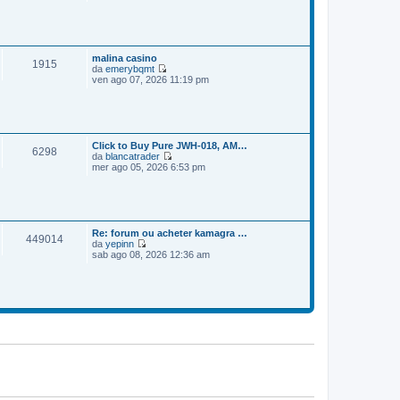
e
o
m
d
e
i
s
u
s
l
a
t
malina casino
1915
g
i
da
emerybqmt
g
m
V
ven ago 07, 2026 11:19 pm
i
o
e
o
m
d
e
i
s
u
s
l
a
t
Click to Buy Pure JWH-018, AM…
6298
g
i
da
blancatrader
g
m
V
mer ago 05, 2026 6:53 pm
i
o
e
o
m
d
e
i
s
u
s
l
a
t
Re: forum ou acheter kamagra …
449014
g
i
da
yepinn
g
m
V
sab ago 08, 2026 12:36 am
i
o
e
o
m
d
e
i
s
u
s
l
a
t
g
i
g
m
i
o
o
m
e
s
s