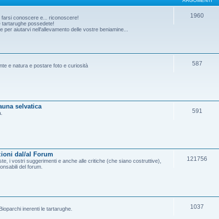
ARGOMENTI
1960
o farsi conoscere e... riconoscere!
he tartarughe possedete!
per aiutarvi nell'allevamento delle vostre beniamine...
587
ante e natura e postare foto e curiosità
fauna selvatica
591
a.
ioni dal/al Forum
121756
e, i vostri suggerimenti e anche alle critiche (che siano costruttive),
onsabili del forum.
1037
ioparchi inerenti le tartarughe.