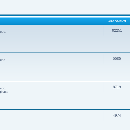
ARGOMENTI
82251
 ecc.
5585
 ecc.
8719
 ecc.
ginata
4974