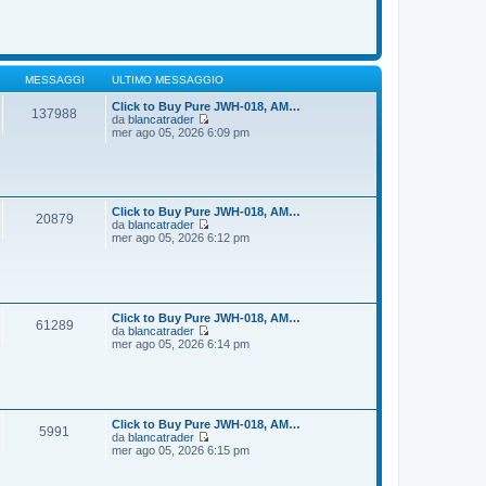
o
m
d
e
i
s
u
s
l
a
t
g
i
MESSAGGI
ULTIMO MESSAGGIO
g
m
i
o
Click to Buy Pure JWH-018, AM…
137988
o
m
da
blancatrader
e
V
mer ago 05, 2026 6:09 pm
s
e
s
d
a
i
g
u
g
l
i
t
Click to Buy Pure JWH-018, AM…
20879
o
i
da
blancatrader
m
V
mer ago 05, 2026 6:12 pm
o
e
m
d
e
i
s
u
s
l
a
t
Click to Buy Pure JWH-018, AM…
61289
g
i
da
blancatrader
g
m
V
mer ago 05, 2026 6:14 pm
i
o
e
o
m
d
e
i
s
u
s
l
a
t
Click to Buy Pure JWH-018, AM…
5991
g
i
da
blancatrader
g
m
V
mer ago 05, 2026 6:15 pm
i
o
e
o
m
d
e