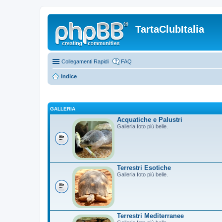
TartaClubItalia
Collegamenti Rapidi
FAQ
Indice
GALLERIA
Acquatiche e Palustri
Galleria foto più belle.
Terrestri Esotiche
Galleria foto più belle.
Terrestri Mediterranee