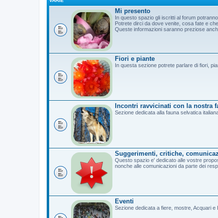
VARIE
Mi presento
In questo spazio gli iscritti al forum potrann
Potrete dirci da dove venite, cosa fate e c
Queste informazioni saranno preziose anche 
Fiori e piante
In questa sezione potrete parlare di fiori, pi
Incontri ravvicinati con la nostra 
Sezione dedicata alla fauna selvatica italian
Suggerimenti, critiche, comunicaz
Questo spazio e' dedicato alle vostre propost
nonche alle comunicazioni da parte dei resp
Eventi
Sezione dedicata a fiere, mostre, Acquari e B