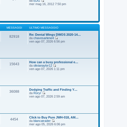
da
EDG
g
m
V
mer mag 16, 2012 7:50 pm
i
o
e
o
m
d
e
i
s
u
s
l
a
t
g
i
MESSAGGI
ULTIMO MESSAGGIO
g
m
i
o
Re: Dental Wings DWOS 2020-14…
82918
o
m
da
chavesarlene4
e
V
ven ago 07, 2026 6:56 pm
s
e
s
d
a
i
g
u
g
l
i
t
How can a busy professional e…
15643
o
i
da
olivianaylor12
m
V
ven ago 07, 2026 1:11 pm
o
e
m
d
e
i
s
u
s
l
a
t
Dodging Traffic and Finding Y…
36088
g
i
da
Roryr
g
m
V
ven ago 07, 2026 2:59 am
i
o
e
o
m
d
e
i
s
u
s
l
a
t
Click to Buy Pure JWH-018, AM…
4454
g
i
da
blancatrader
g
m
V
mer ago 05, 2026 6:06 pm
i
o
e