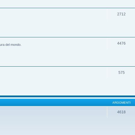
2712
4476
ltura del mondo.
575
ARGOMENTI
4618