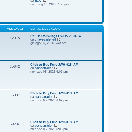
da
EDG
g
m
V
mer mag 16, 2012 7:50 pm
i
o
e
o
m
d
e
i
s
u
s
l
a
t
g
i
MESSAGGI
ULTIMO MESSAGGIO
g
m
i
o
Re: Dental Wings DWOS 2020-14…
82915
o
m
da
chavesarlene4
e
V
gio ago 06, 2026 6:48 pm
s
e
s
d
a
i
g
u
g
l
i
t
Click to Buy Pure JWH-018, AM…
15642
o
i
da
blancatrader
m
V
mer ago 05, 2026 6:01 pm
o
e
m
d
e
i
s
u
s
l
a
t
Click to Buy Pure JWH-018, AM…
36087
g
i
da
blancatrader
g
m
V
mer ago 05, 2026 6:02 pm
i
o
e
o
m
d
e
i
s
u
s
l
a
t
Click to Buy Pure JWH-018, AM…
4454
g
i
da
blancatrader
g
m
V
mer ago 05, 2026 6:06 pm
i
o
e