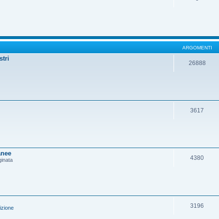
ARGOMENTI
stri
26888
3617
anee
4380
ginata
3196
izione