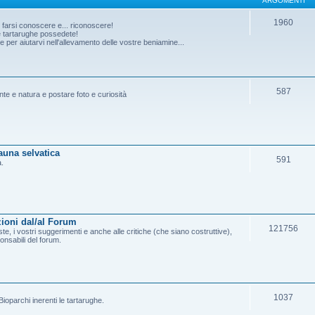
ARGOMENTI
1960
o farsi conoscere e... riconoscere!
he tartarughe possedete!
per aiutarvi nell'allevamento delle vostre beniamine...
587
ante e natura e postare foto e curiosità
fauna selvatica
591
a.
ioni dal/al Forum
121756
e, i vostri suggerimenti e anche alle critiche (che siano costruttive),
onsabili del forum.
1037
ioparchi inerenti le tartarughe.