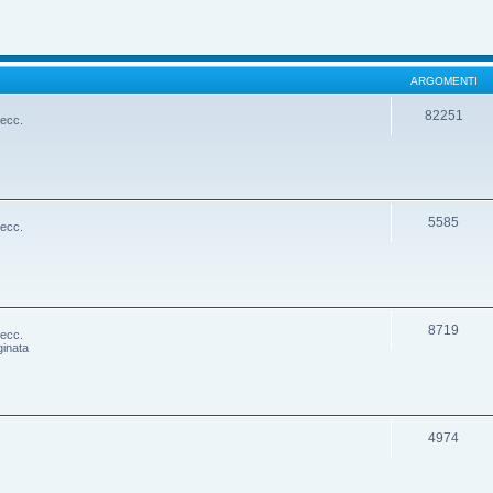
ARGOMENTI
82251
 ecc.
5585
 ecc.
8719
 ecc.
ginata
4974