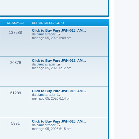
o
m
d
e
i
s
u
s
l
a
t
g
i
MESSAGGI
ULTIMO MESSAGGIO
g
m
i
o
Click to Buy Pure JWH-018, AM…
137988
o
m
da
blancatrader
e
V
mer ago 05, 2026 6:09 pm
s
e
s
d
a
i
g
u
g
l
i
t
Click to Buy Pure JWH-018, AM…
20879
o
i
da
blancatrader
m
V
mer ago 05, 2026 6:12 pm
o
e
m
d
e
i
s
u
s
l
a
t
Click to Buy Pure JWH-018, AM…
61289
g
i
da
blancatrader
g
m
V
mer ago 05, 2026 6:14 pm
i
o
e
o
m
d
e
i
s
u
s
l
a
t
Click to Buy Pure JWH-018, AM…
5991
g
i
da
blancatrader
g
m
V
mer ago 05, 2026 6:15 pm
i
o
e
o
m
d
e