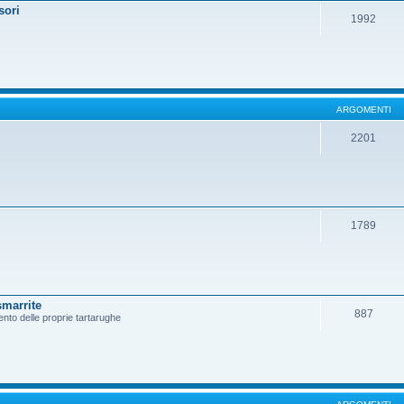
sori
1992
ARGOMENTI
2201
1789
smarrite
887
ento delle proprie tartarughe