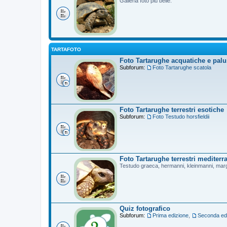
Galleria foto più belle.
TARTAFOTO
Foto Tartarughe acquatiche e palu
Subforum:
Foto Tartarughe scatola
Foto Tartarughe terrestri esotiche
Subforum:
Foto Testudo horsfieldii
Foto Tartarughe terrestri mediterr
Testudo graeca, hermanni, kleinmanni, mar
Quiz fotografico
Subforum:
Prima edizione
,
Seconda ed