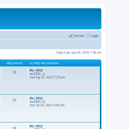
Iscriviti
Login
Oggi è gio ago 06, 2026 7:36 pm
MESSAGGI
ULTIMO MESSAGGIO
Re: 2012
38
da
EDG
V
mar lug 24, 2012 7:23 pm
e
d
i
u
l
t
Re: 2012
33
i
da
EDG
m
V
mer ott 24, 2012 9:09 pm
o
e
m
d
e
i
s
u
s
l
a
t
Re: 2012
34
g
i