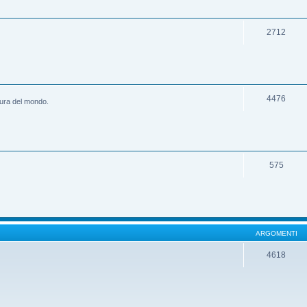
2712
4476
ltura del mondo.
575
ARGOMENTI
4618