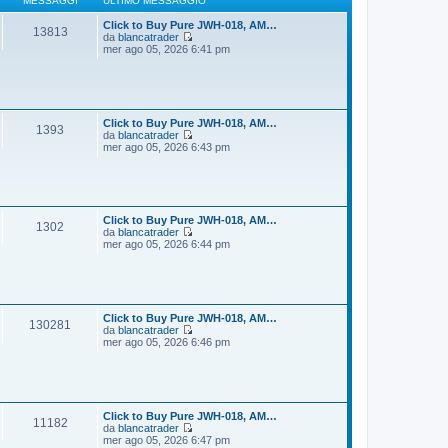
MESSAGGI
ULTIMO MESSAGGIO
g
m
i
o
Click to Buy Pure JWH-018, AM…
13813
o
m
da
blancatrader
e
V
mer ago 05, 2026 6:41 pm
s
e
s
d
a
i
g
u
g
l
i
t
Click to Buy Pure JWH-018, AM…
1393
o
i
da
blancatrader
m
V
mer ago 05, 2026 6:43 pm
o
e
m
d
e
i
s
u
s
l
a
t
Click to Buy Pure JWH-018, AM…
1302
g
i
da
blancatrader
g
m
V
mer ago 05, 2026 6:44 pm
i
o
e
o
m
d
e
i
s
u
s
l
a
t
Click to Buy Pure JWH-018, AM…
130281
g
i
da
blancatrader
g
m
V
mer ago 05, 2026 6:46 pm
i
o
e
o
m
d
e
i
s
u
s
l
a
t
Click to Buy Pure JWH-018, AM…
11182
g
i
da
blancatrader
g
m
V
mer ago 05, 2026 6:47 pm
i
o