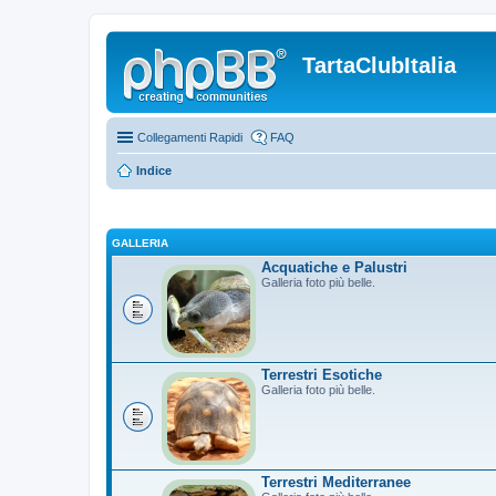
TartaClubItalia
Collegamenti Rapidi
FAQ
Indice
GALLERIA
Acquatiche e Palustri
Galleria foto più belle.
Terrestri Esotiche
Galleria foto più belle.
Terrestri Mediterranee