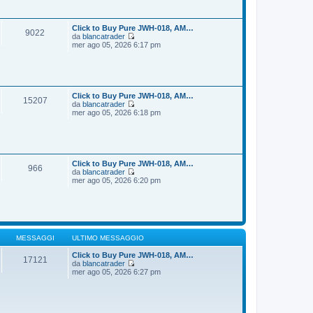
i
s
u
s
l
a
t
Click to Buy Pure JWH-018, AM…
9022
g
i
da
blancatrader
g
m
V
mer ago 05, 2026 6:17 pm
i
o
e
o
m
d
e
i
s
u
s
l
a
t
Click to Buy Pure JWH-018, AM…
15207
g
i
da
blancatrader
g
m
V
mer ago 05, 2026 6:18 pm
i
o
e
o
m
d
e
i
s
u
s
l
a
t
Click to Buy Pure JWH-018, AM…
966
g
i
da
blancatrader
g
m
V
mer ago 05, 2026 6:20 pm
i
o
e
o
m
d
e
i
s
u
s
l
a
t
g
i
MESSAGGI
ULTIMO MESSAGGIO
g
m
i
o
Click to Buy Pure JWH-018, AM…
17121
o
m
da
blancatrader
V
e
mer ago 05, 2026 6:27 pm
e
s
d
s
i
a
u
g
l
g