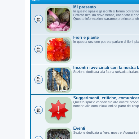
VARIE
Mi presento
In questo spazio gli iscritti al forum potrann
Potrete dirci da dove venite, cosa fate e c
Queste informazioni saranno preziose anche 
Fiori e piante
In questa sezione potrete parlare di fiori, pi
Incontri ravvicinati con la nostra 
Sezione dedicata alla fauna selvatica italian
Suggerimenti, critiche, comunicaz
Questo spazio e' dedicato alle vostre propost
nonche alle comunicazioni da parte dei resp
Eventi
Sezione dedicata a fiere, mostre, Acquari e B