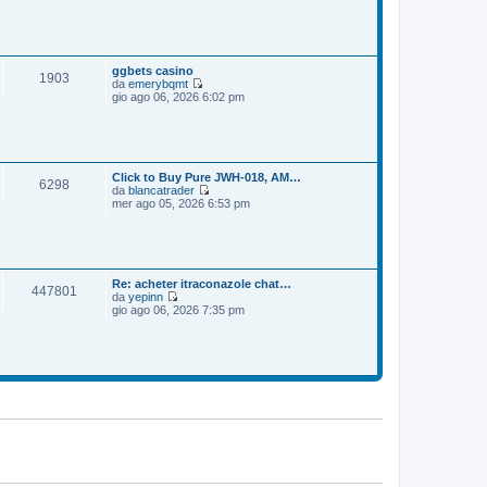
e
o
m
d
e
i
s
u
s
l
a
t
ggbets casino
1903
g
i
da
emerybqmt
g
m
V
gio ago 06, 2026 6:02 pm
i
o
e
o
m
d
e
i
s
u
s
l
a
t
Click to Buy Pure JWH-018, AM…
6298
g
i
da
blancatrader
g
m
V
mer ago 05, 2026 6:53 pm
i
o
e
o
m
d
e
i
s
u
s
l
a
t
Re: acheter itraconazole chat…
447801
g
i
da
yepinn
g
m
V
gio ago 06, 2026 7:35 pm
i
o
e
o
m
d
e
i
s
u
s
l
a
t
g
i
g
m
i
o
o
m
e
s
s