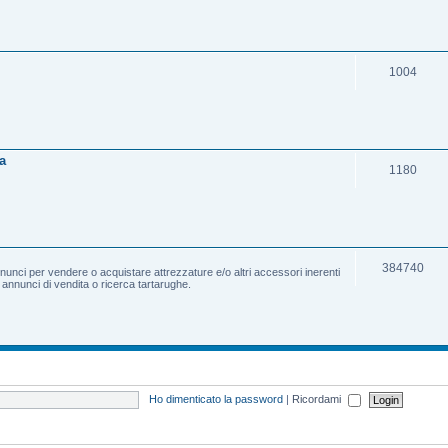
1004
a
1180
384740
nnunci per vendere o acquistare attrezzature e/o altri accessori inerenti
e annunci di vendita o ricerca tartarughe.
Ho dimenticato la password
|
Ricordami