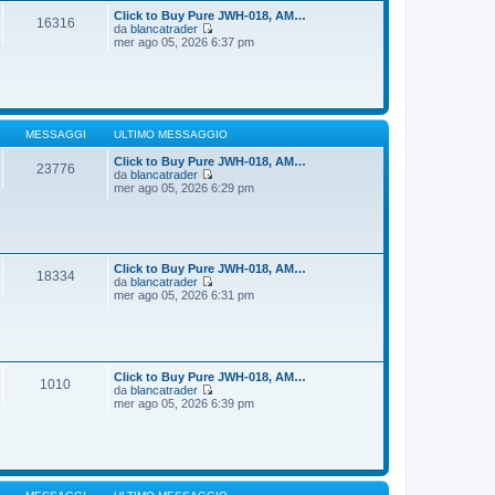
t
i
Click to Buy Pure JWH-018, AM…
16316
i
o
da
blancatrader
m
V
mer ago 05, 2026 6:37 pm
o
e
m
d
e
i
s
u
s
l
a
t
g
i
MESSAGGI
ULTIMO MESSAGGIO
g
m
i
o
Click to Buy Pure JWH-018, AM…
23776
o
m
da
blancatrader
e
V
mer ago 05, 2026 6:29 pm
s
e
s
d
a
i
g
u
g
l
i
t
Click to Buy Pure JWH-018, AM…
18334
o
i
da
blancatrader
m
V
mer ago 05, 2026 6:31 pm
o
e
m
d
e
i
s
u
s
l
a
t
Click to Buy Pure JWH-018, AM…
1010
g
i
da
blancatrader
g
m
V
mer ago 05, 2026 6:39 pm
i
o
e
o
m
d
e
i
s
u
s
l
a
t
g
i