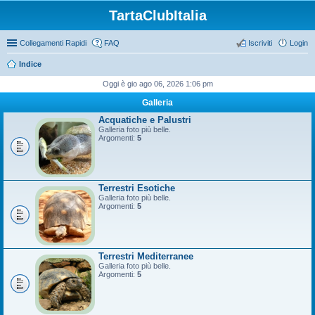
TartaClubItalia
Collegamenti Rapidi
FAQ
Iscriviti
Login
Indice
Oggi è gio ago 06, 2026 1:06 pm
Galleria
Acquatiche e Palustri
Galleria foto più belle.
Argomenti:
5
Terrestri Esotiche
Galleria foto più belle.
Argomenti:
5
Terrestri Mediterranee
Galleria foto più belle.
Argomenti:
5