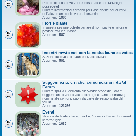
Potrete dirci da dove venite, cosa fate e che tartarughe
possedete!
Queste informazioni saranno preziose anche per aiutarvi
nell'allevamento delle vostre beniamine...
Argomenti:
1960
Fiori e piante
In questa sezione potrete parlare di fiori, piante e natura e
postare foto e curiosità
Argomenti:
587
Incontri ravvicinati con la nostra fauna selvatica
Sezione dedicata alla fauna selvatica italiana.
Argomenti:
591
Suggerimenti, critiche, comunicazioni dal/al
Forum
Questo spazio e' dedicato alle vostre proposte, i vostri
suggerimenti e anche alle critiche (che siano costruttive),
nonche alle comunicazioni da parte dei responsabili del
forum.
Argomenti:
121756
Eventi
Sezione dedicata a fiere, mostre, Acquari e Bioparchi inerenti
le tartarughe.
Argomenti:
1037