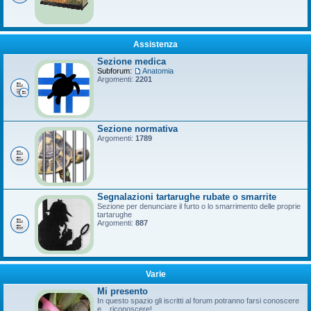
Assistenza
Sezione medica
Subforum:
Anatomia
Argomenti:
2201
Sezione normativa
Argomenti:
1789
Segnalazioni tartarughe rubate o smarrite
Sezione per denunciare il furto o lo smarrimento delle proprie
tartarughe
Argomenti:
887
Varie
Mi presento
In questo spazio gli iscritti al forum potranno farsi conoscere
e... riconoscere!