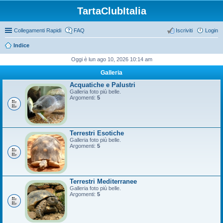
TartaClubItalia
Collegamenti Rapidi
FAQ
Iscriviti
Login
Indice
Oggi è lun ago 10, 2026 10:14 am
Galleria
Acquatiche e Palustri
Galleria foto più belle.
Argomenti:
5
Terrestri Esotiche
Galleria foto più belle.
Argomenti:
5
Terrestri Mediterranee
Galleria foto più belle.
Argomenti:
5