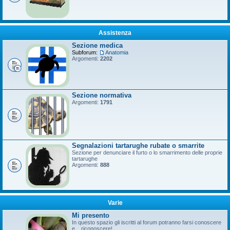
Assistenza
Sezione medica
Subforum:
Anatomia
Argomenti:
2202
Sezione normativa
Argomenti:
1791
Segnalazioni tartarughe rubate o smarrite
Sezione per denunciare il furto o lo smarrimento delle proprie
tartarughe
Argomenti:
888
Varie
Mi presento
In questo spazio gli iscritti al forum potranno farsi conoscere
e... riconoscere!