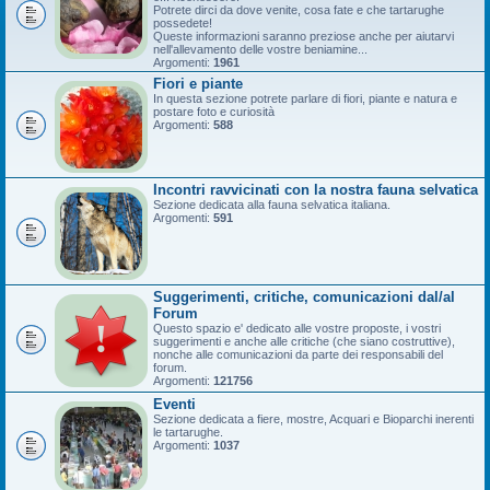
Potrete dirci da dove venite, cosa fate e che tartarughe
possedete!
Queste informazioni saranno preziose anche per aiutarvi
nell'allevamento delle vostre beniamine...
Argomenti:
1961
Fiori e piante
In questa sezione potrete parlare di fiori, piante e natura e
postare foto e curiosità
Argomenti:
588
Incontri ravvicinati con la nostra fauna selvatica
Sezione dedicata alla fauna selvatica italiana.
Argomenti:
591
Suggerimenti, critiche, comunicazioni dal/al
Forum
Questo spazio e' dedicato alle vostre proposte, i vostri
suggerimenti e anche alle critiche (che siano costruttive),
nonche alle comunicazioni da parte dei responsabili del
forum.
Argomenti:
121756
Eventi
Sezione dedicata a fiere, mostre, Acquari e Bioparchi inerenti
le tartarughe.
Argomenti:
1037