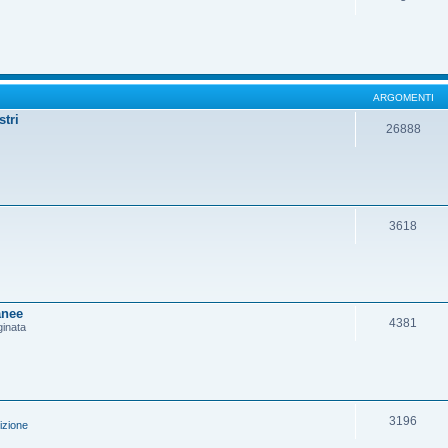
ARGOMENTI
stri
26888
3618
anee
4381
ginata
3196
izione