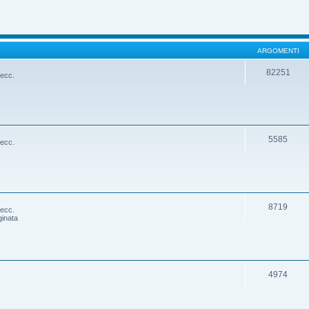
ARGOMENTI
82251
 ecc.
5585
 ecc.
8719
 ecc.
ginata
4974