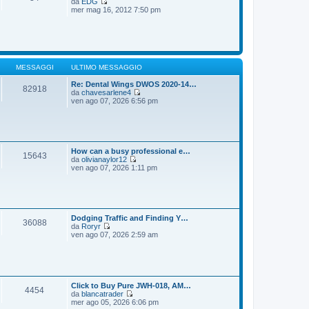
da
EDG
g
m
V
mer mag 16, 2012 7:50 pm
i
o
e
o
m
d
e
i
s
u
s
l
a
t
g
i
MESSAGGI
ULTIMO MESSAGGIO
g
m
i
o
Re: Dental Wings DWOS 2020-14…
82918
o
m
da
chavesarlene4
e
V
ven ago 07, 2026 6:56 pm
s
e
s
d
a
i
g
u
g
l
i
t
How can a busy professional e…
15643
o
i
da
olivianaylor12
m
V
ven ago 07, 2026 1:11 pm
o
e
m
d
e
i
s
u
s
l
a
t
Dodging Traffic and Finding Y…
36088
g
i
da
Roryr
g
m
V
ven ago 07, 2026 2:59 am
i
o
e
o
m
d
e
i
s
u
s
l
a
t
Click to Buy Pure JWH-018, AM…
4454
g
i
da
blancatrader
g
m
V
mer ago 05, 2026 6:06 pm
i
o
e