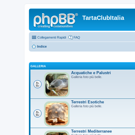
TartaClubItalia
Collegamenti Rapidi
FAQ
Indice
GALLERIA
Acquatiche e Palustri
Galleria foto più belle.
Terrestri Esotiche
Galleria foto più belle.
Terrestri Mediterranee