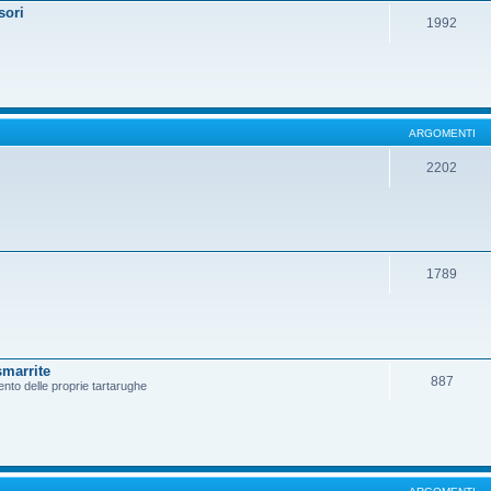
sori
1992
ARGOMENTI
2202
1789
smarrite
887
ento delle proprie tartarughe