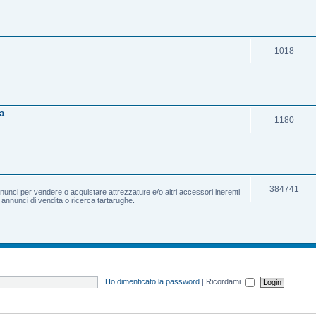
1018
a
1180
384741
nnunci per vendere o acquistare attrezzature e/o altri accessori inerenti
e annunci di vendita o ricerca tartarughe.
Ho dimenticato la password
|
Ricordami