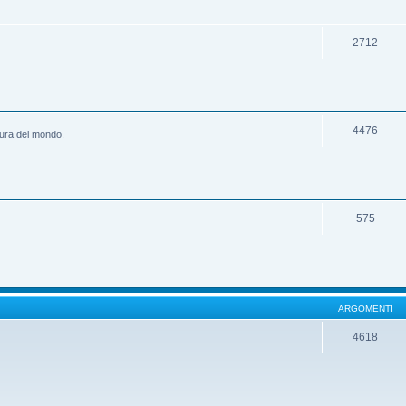
2712
4476
ltura del mondo.
575
ARGOMENTI
4618