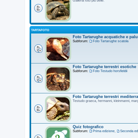
Galleria foto più belle.
TARTAFOTO
Foto Tartarughe acquatiche e palu
Subforum:
Foto Tartarughe scatola
Foto Tartarughe terrestri esotiche
Subforum:
Foto Testudo horsfieldii
Foto Tartarughe terrestri mediterr
Testudo graeca, hermanni, kleinmanni, mar
Quiz fotografico
Subforum:
Prima edizione
,
Seconda ed