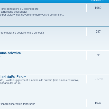
ARGOMENTI
1960
o farsi conoscere e... riconoscere!
he tartarughe possedete!
per aiutarvi nell'allevamento delle vostre beniamine...
587
ante e natura e postare foto e curiosità
fauna selvatica
591
a.
ioni dal/al Forum
121756
e, i vostri suggerimenti e anche alle critiche (che siano costruttive),
onsabili del forum.
1037
ioparchi inerenti le tartarughe.