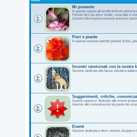
VARIE
Mi presento
In questo spazio gli iscritti al forum potrann
Potrete dirci da dove venite, cosa fate e c
Queste informazioni saranno preziose anche 
Fiori e piante
In questa sezione potrete parlare di fiori, pi
Incontri ravvicinati con la nostra 
Sezione dedicata alla fauna selvatica italian
Suggerimenti, critiche, comunicaz
Questo spazio e' dedicato alle vostre propost
nonche alle comunicazioni da parte dei resp
Eventi
Sezione dedicata a fiere, mostre, Acquari e B