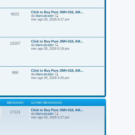
i
s
u
s
l
a
t
Click to Buy Pure JWH-018, AM…
9022
g
i
da
blancatrader
g
m
V
mer ago 05, 2026 6:17 pm
i
o
e
o
m
d
e
i
s
u
s
l
a
t
Click to Buy Pure JWH-018, AM…
15207
g
i
da
blancatrader
g
m
V
mer ago 05, 2026 6:18 pm
i
o
e
o
m
d
e
i
s
u
s
l
a
t
Click to Buy Pure JWH-018, AM…
966
g
i
da
blancatrader
g
m
V
mer ago 05, 2026 6:20 pm
i
o
e
o
m
d
e
i
s
u
s
l
a
t
g
i
MESSAGGI
ULTIMO MESSAGGIO
g
m
i
o
Click to Buy Pure JWH-018, AM…
17121
o
m
da
blancatrader
V
e
mer ago 05, 2026 6:27 pm
e
s
d
s
i
a
u
g
l
g