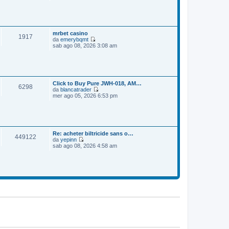
e
o
m
d
e
i
s
u
s
l
a
t
mrbet casino
1917
g
i
da
emerybqmt
g
m
V
sab ago 08, 2026 3:08 am
i
o
e
o
m
d
e
i
s
u
s
l
a
t
Click to Buy Pure JWH-018, AM…
6298
g
i
da
blancatrader
g
m
V
mer ago 05, 2026 6:53 pm
i
o
e
o
m
d
e
i
s
u
s
l
a
t
Re: acheter biltricide sans o…
449122
g
i
da
yepinn
g
m
V
sab ago 08, 2026 4:58 am
i
o
e
o
m
d
e
i
s
u
s
l
a
t
g
i
g
m
i
o
o
m
e
s
s