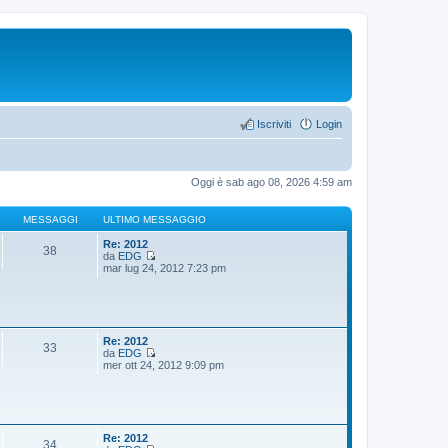
Iscriviti
Login
Oggi è sab ago 08, 2026 4:59 am
MESSAGGI
ULTIMO MESSAGGIO
Re: 2012
38
da
EDG
V
mar lug 24, 2012 7:23 pm
e
d
i
u
l
t
Re: 2012
33
i
da
EDG
m
V
mer ott 24, 2012 9:09 pm
o
e
m
d
e
i
s
u
s
l
a
t
Re: 2012
34
g
i