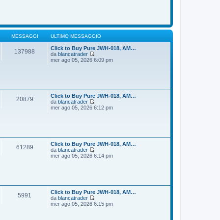
o
m
d
e
i
s
u
s
l
a
t
g
i
MESSAGGI
ULTIMO MESSAGGIO
g
m
i
o
Click to Buy Pure JWH-018, AM…
137988
o
m
da
blancatrader
e
V
mer ago 05, 2026 6:09 pm
s
e
s
d
a
i
g
u
g
l
i
t
Click to Buy Pure JWH-018, AM…
20879
o
i
da
blancatrader
m
V
mer ago 05, 2026 6:12 pm
o
e
m
d
e
i
s
u
s
l
a
t
Click to Buy Pure JWH-018, AM…
61289
g
i
da
blancatrader
g
m
V
mer ago 05, 2026 6:14 pm
i
o
e
o
m
d
e
i
s
u
s
l
a
t
Click to Buy Pure JWH-018, AM…
5991
g
i
da
blancatrader
g
m
V
mer ago 05, 2026 6:15 pm
i
o
e
o
m
d
e