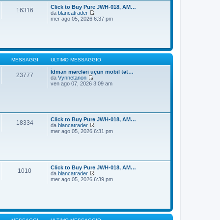
t
i
Click to Buy Pure JWH-018, AM…
16316
i
o
da
blancatrader
m
V
mer ago 05, 2026 6:37 pm
o
e
m
d
e
i
s
u
s
l
a
t
g
i
MESSAGGI
ULTIMO MESSAGGIO
g
m
i
o
İdman mərcləri üçün mobil tət…
23777
o
m
da
Vynnetanon
V
e
ven ago 07, 2026 3:09 am
e
s
d
s
i
a
u
g
l
g
t
i
Click to Buy Pure JWH-018, AM…
18334
i
o
da
blancatrader
m
V
mer ago 05, 2026 6:31 pm
o
e
m
d
e
i
s
u
s
l
a
t
Click to Buy Pure JWH-018, AM…
1010
g
i
da
blancatrader
g
m
V
mer ago 05, 2026 6:39 pm
i
o
e
o
m
d
e
i
s
u
s
l
a
t
g
i