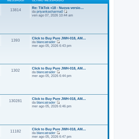
MESSAGGI
ULTIMO MESSAGGIO
g
m
i
o
Re: TikTok +18 - Nuova versio…
13814
o
m
da
priyankasharma0
e
V
ven ago 07, 2026 10:44 am
s
e
s
d
a
i
g
u
g
l
i
t
Click to Buy Pure JWH-018, AM…
1393
o
i
da
blancatrader
m
V
mer ago 05, 2026 6:43 pm
o
e
m
d
e
i
s
u
s
l
a
t
Click to Buy Pure JWH-018, AM…
1302
g
i
da
blancatrader
g
m
V
mer ago 05, 2026 6:44 pm
i
o
e
o
m
d
e
i
s
u
s
l
a
t
Click to Buy Pure JWH-018, AM…
130281
g
i
da
blancatrader
g
m
V
mer ago 05, 2026 6:46 pm
i
o
e
o
m
d
e
i
s
u
s
l
a
t
Click to Buy Pure JWH-018, AM…
11182
g
i
da
blancatrader
g
m
V
mer ago 05, 2026 6:47 pm
i
o